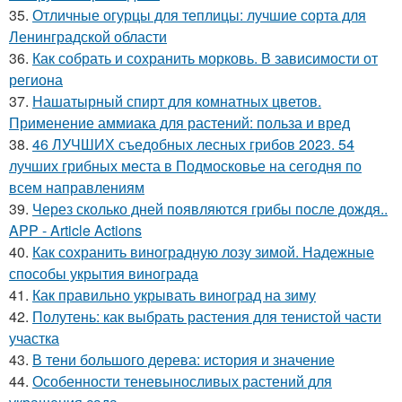
35.
Отличные огурцы для теплицы: лучшие сорта для
Ленинградской области
36.
Как собрать и сохранить морковь. В зависимости от
региона
37.
Нашатырный спирт для комнатных цветов.
Применение аммиака для растений: польза и вред
38.
46 ЛУЧШИХ съедобных лесных грибов 2023. 54
лучших грибных места в Подмосковье на сегодня по
всем направлениям
39.
Через сколько дней появляются грибы после дождя..
APP - Article Actions
40.
Как сохранить виноградную лозу зимой. Надежные
способы укрытия винограда
41.
Как правильно укрывать виноград на зиму
42.
Полутень: как выбрать растения для тенистой части
участка
43.
В тени большого дерева: история и значение
44.
Особенности теневыносливых растений для