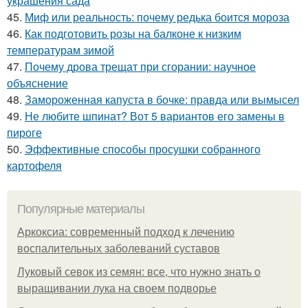
украшения сада
45.
Миф или реальность: почему редька боится мороза
46.
Как подготовить розы на балконе к низким
температурам зимой
47.
Почему дрова трещат при сгорании: научное
объяснение
48.
Замороженная капуста в бочке: правда или вымысел
49.
Не любите шпинат? Вот 5 вариантов его замены в
пироге
50.
Эффективные способы просушки собранного
картофеля
Популярные материалы
Аркоксиа: современный подход к лечению
воспалительных заболеваний суставов
Луковый севок из семян: все, что нужно знать о
выращивании лука на своем подворье