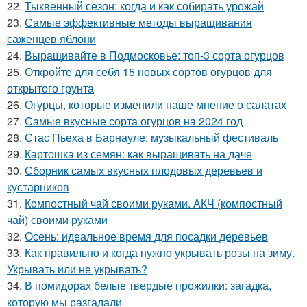
22.
Тыквенный сезон: когда и как собирать урожай
23.
Самые эффективные методы выращивания
саженцев яблони
24.
Выращивайте в Подмосковье: топ-3 сорта огурцов
25.
Откройте для себя 15 новых сортов огурцов для
открытого грунта
26.
Огурцы, которые изменили наше мнение о салатах
27.
Самые вкусные сорта огурцов на 2024 год
28.
Стас Пьеха в Барнауле: музыкальный фестиваль
29.
Картошка из семян: как выращивать на даче
30.
Сборник самых вкусных плодовых деревьев и
кустарников
31.
Компостный чай своими руками. АКЧ (компостный
чай) своими руками
32.
Осень: идеальное время для посадки деревьев
33.
Как правильно и когда нужно укрывать розы на зиму.
Укрывать или не укрывать?
34.
В помидорах белые твердые прожилки: загадка,
которую мы разгадали