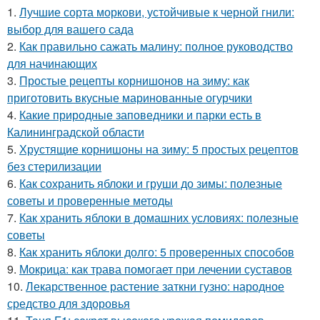
1.
Лучшие сорта моркови, устойчивые к черной гнили:
выбор для вашего сада
2.
Как правильно сажать малину: полное руководство
для начинающих
3.
Простые рецепты корнишонов на зиму: как
приготовить вкусные маринованные огурчики
4.
Какие природные заповедники и парки есть в
Калининградской области
5.
Хрустящие корнишоны на зиму: 5 простых рецептов
без стерилизации
6.
Как сохранить яблоки и груши до зимы: полезные
советы и проверенные методы
7.
Как хранить яблоки в домашних условиях: полезные
советы
8.
Как хранить яблоки долго: 5 проверенных способов
9.
Мокрица: как трава помогает при лечении суставов
10.
Лекарственное растение заткни гузно: народное
средство для здоровья