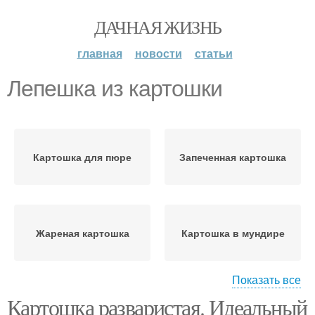
ДАЧНАЯ ЖИЗНЬ
главная
новости
статьи
Лепешка из картошки
Картошка для пюре
Запеченная картошка
Жареная картошка
Картошка в мундире
Показать все
Картошка разваристая. Идеальный
Фаршированная
Блюда с картошкой