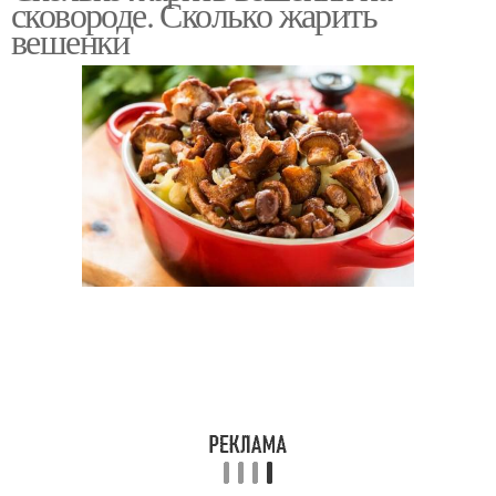
сковороде. Сколько жарить
вешенки
Фаршированная
Блюда с картошкой
картошка
Картошка с грибами-
Лепешка из картошки
подосиновиками
Жареные грибовы
Картошка в духовке
Картошка с луком
Картошка в пакете