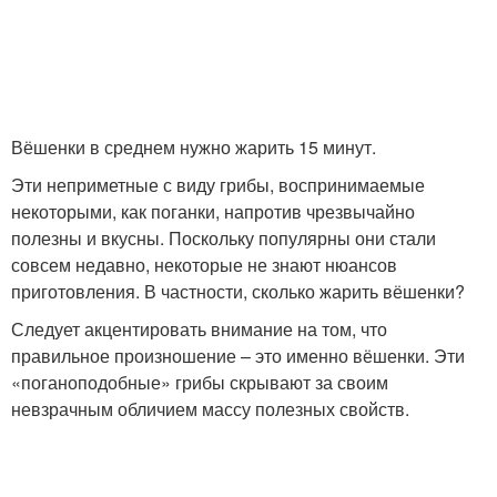
Картошка с острым
Картошка с майонезом
соусом
Вёшенки в среднем нужно жарить 15 минут.
Эти неприметные с виду грибы, воспринимаемые
некоторыми, как поганки, напротив чрезвычайно
Картошка с колбасой
Тушеная картошка
полезны и вкусны. Поскольку популярны они стали
совсем недавно, некоторые не знают нюансов
приготовления. В частности, сколько жарить вёшенки?
Следует акцентировать внимание на том, что
Картошка с сыром
правильное произношение – это именно вёшенки. Эти
«поганоподобные» грибы скрывают за своим
невзрачным обличием массу полезных свойств.