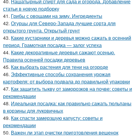
40.
Нашатырный спирт для сада и огорода. Добавление
статьи в новую подборку
41.
Грибы с овощами на зиму. Ингредиенты
42.
Огурцы для Северо-Запада лучшие сорта для
открытого грунта. Открытый грунт
43.
Какие кустарники и деревья можно сажать в осенний
период. Грамотная посадка — залог успеха
44.
Какие декоративные деревья сажают осенью.
Правила осенней посадки деревьев
45.
Как выбрать растения для тени на огороде
46.
Эффективные способы сохранения урожая
картофеля: от выбора подвала до правильной упаковки
47.
Как защитить тыкву от заморозков на почве: советы и
рекомендации
48.
Идеальная посадка: как правильно сажать тюльпаны
в корзины для луковичных
49.
Как спасти замерзшую капусту: советы и
рекомендации
50.
Важен ли этап очистки приготовления вешенок