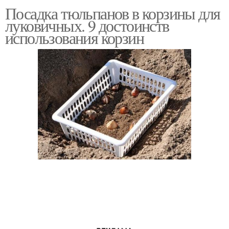
Посадка тюльпанов в корзины для
Корзины для
Луковичные цветы
луковичных. 9 достоинств
луковичных и
использования корзин
Корзины для
Луковичные ярусы
луковичных цветов