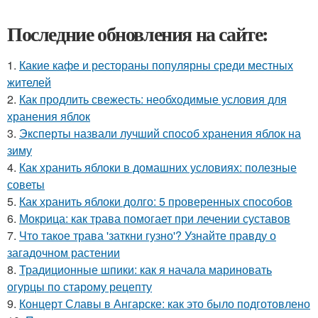
Последние обновления на сайте:
1.
Какие кафе и рестораны популярны среди местных
жителей
2.
Как продлить свежесть: необходимые условия для
хранения яблок
3.
Эксперты назвали лучший способ хранения яблок на
зиму
4.
Как хранить яблоки в домашних условиях: полезные
советы
5.
Как хранить яблоки долго: 5 проверенных способов
6.
Мокрица: как трава помогает при лечении суставов
7.
Что такое трава 'заткни гузно'? Узнайте правду о
загадочном растении
8.
Традиционные шпики: как я начала мариновать
огурцы по старому рецепту
9.
Концерт Славы в Ангарске: как это было подготовлено