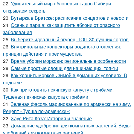
22.
Удивительный мир яблоневых садов Сибири:
открываем секреты
23.
Бутырка в Братске: расписание концертов и новости
24.
Осень и парша: как защитить яблони от опасного
заболевания
25.
Выберите идеальный огурец: ТОП-30 лучших сортов
26.
Внутрипольные конвекторы водяного отопления:
принцип действия и преимущества
27.
Время уборки моркови: региональные особенности
28.
Самые простые овощи для начинающих: топ-10
29.
Как хранить морковь зимой в домашних условиях. В
подвале
30.
Как приготовить пекинскую капусту с грибами.
Тушеная пекинская капуста с грибами
31.
Зеленая фасоль маринованные по армянски на зиму.
Рецепт «Турша по-армянски»:
32.
Хаус Рита Коза: История и значение
33.
Домашние удобрения для комнатных растений. Виды
удобрений для комнатных растений