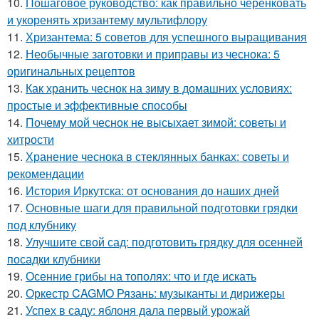
10.
Пошаговое руководство: как правильно черенковать
и укоренять хризантему мультифлору
11.
Хризантема: 5 советов для успешного выращивания
12.
Необычные заготовки и приправы из чеснока: 5
оригинальных рецептов
13.
Как хранить чеснок на зиму в домашних условиях:
простые и эффективные способы
14.
Почему мой чеснок не высыхает зимой: советы и
хитрости
15.
Хранение чеснока в стеклянных банках: советы и
рекомендации
16.
История Иркутска: от основания до наших дней
17.
Основные шаги для правильной подготовки грядки
под клубнику
18.
Улучшите свой сад: подготовить грядку для осенней
посадки клубники
19.
Осенние грибы на тополях: что и где искать
20.
Оркестр CAGMO Рязань: музыканты и дирижеры
21.
Успех в саду: яблоня дала первый урожай