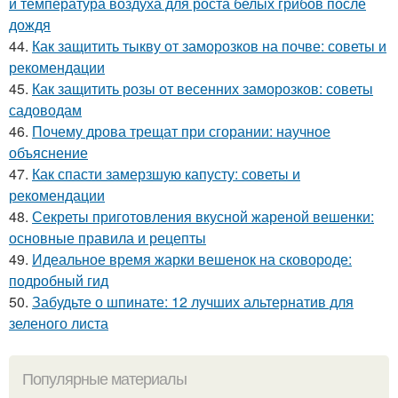
и температура воздуха для роста белых грибов после
дождя
44.
Как защитить тыкву от заморозков на почве: советы и
рекомендации
45.
Как защитить розы от весенних заморозков: советы
садоводам
46.
Почему дрова трещат при сгорании: научное
объяснение
47.
Как спасти замерзшую капусту: советы и
рекомендации
48.
Секреты приготовления вкусной жареной вешенки:
основные правила и рецепты
49.
Идеальное время жарки вешенок на сковороде:
подробный гид
50.
Забудьте о шпинате: 12 лучших альтернатив для
зеленого листа
Популярные материалы