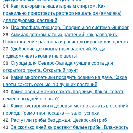
34.
Как подкормить нашатырным спиртом. Как
правильно приготовить раствор нашатыря (аммиака)
для подкормки растений
35.
Пвх профиль грюндер. Профильная система Grunder
36.
Аммиак для комнатных растений, как разводить.
Приготовление раствора и расчет дозировки для цветов
37.
Удобрение для комнатных растений. Когда
подкармливать комнатные цветы
38.
Огурцы для Северо-Запада лучшие сорта для
открытого грунта. Открытый грунт
39.
Какие многолетники посадить осенью на даче. Какие
цветы сажать осенью: 10 лучших растений
40.
Какие овощи можно сажать под зиму. Как высевать
семена поздней осенью?
41.
Какие кустарники и деревья можно сажать в осенний
период. Грамотная посадка — залог успеха
42.
Растут ли грибы без дождя. Цезарский гриб
43.
За сколько дней вырастают белые грибы. Влажность