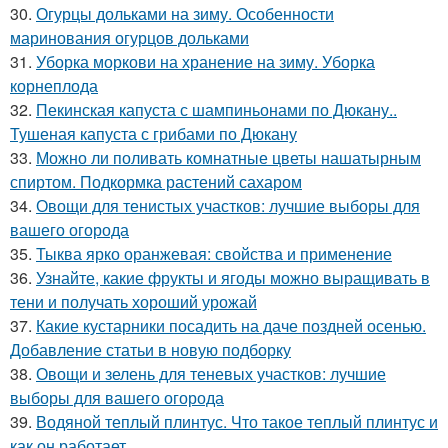
30.
Огурцы дольками на зиму. Особенности
маринования огурцов дольками
31.
Уборка моркови на хранение на зиму. Уборка
корнеплода
32.
Пекинская капуста с шампиньонами по Дюкану..
Тушеная капуста с грибами по Дюкану
33.
Можно ли поливать комнатные цветы нашатырным
спиртом. Подкормка растений сахаром
34.
Овощи для тенистых участков: лучшие выборы для
вашего огорода
35.
Тыква ярко оранжевая: свойства и применение
36.
Узнайте, какие фрукты и ягоды можно выращивать в
тени и получать хороший урожай
37.
Какие кустарники посадить на даче поздней осенью.
Добавление статьи в новую подборку
38.
Овощи и зелень для теневых участков: лучшие
выборы для вашего огорода
39.
Водяной теплый плинтус. Что такое теплый плинтус и
как он работает