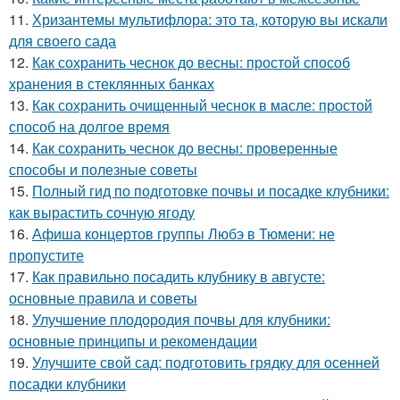
11.
Хризантемы мультифлора: это та, которую вы искали
для своего сада
12.
Как сохранить чеснок до весны: простой способ
хранения в стеклянных банках
13.
Как сохранить очищенный чеснок в масле: простой
способ на долгое время
14.
Как сохранить чеснок до весны: проверенные
способы и полезные советы
15.
Полный гид по подготовке почвы и посадке клубники:
как вырастить сочную ягоду
16.
Афиша концертов группы Любэ в Тюмени: не
пропустите
17.
Как правильно посадить клубнику в августе:
основные правила и советы
18.
Улучшение плодородия почвы для клубники:
основные принципы и рекомендации
19.
Улучшите свой сад: подготовить грядку для осенней
посадки клубники