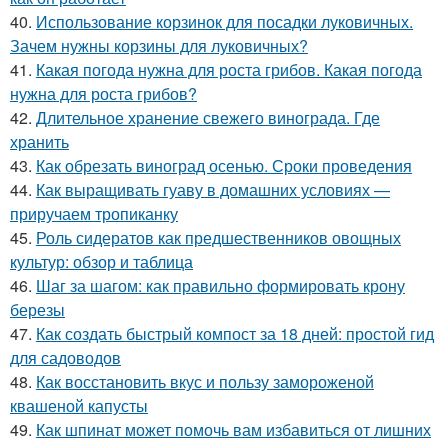
40.
Использование корзинок для посадки луковичных.
Зачем нужны корзины для луковичных?
41.
Какая погода нужна для роста грибов. Какая погода
нужна для роста грибов?
42.
Длительное хранение свежего винограда. Где
хранить
43.
Как обрезать виноград осенью. Сроки проведения
44.
Как выращивать гуаву в домашних условиях —
приручаем тропиканку
45.
Роль сидератов как предшественников овощных
культур: обзор и таблица
46.
Шаг за шагом: как правильно формировать крону
березы
47.
Как создать быстрый компост за 18 дней: простой гид
для садоводов
48.
Как восстановить вкус и пользу замороженой
квашеной капусты
49.
Как шпинат может помочь вам избавиться от лишних