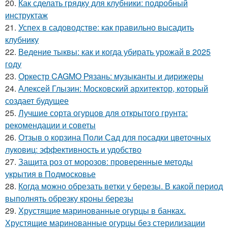
20.
Как сделать грядку для клубники: подробный
инструктаж
21.
Успех в садоводстве: как правильно высадить
клубнику
22.
Ведение тыквы: как и когда убирать урожай в 2025
году
23.
Оркестр CAGMO Рязань: музыканты и дирижеры
24.
Алексей Глызин: Московский архитектор, который
создает будущее
25.
Лучшие сорта огурцов для открытого грунта:
рекомендации и советы
26.
Отзыв о корзина Поли Сад для посадки цветочных
луковиц: эффективность и удобство
27.
Защита роз от морозов: проверенные методы
укрытия в Подмосковье
28.
Когда можно обрезать ветки у березы. В какой период
выполнять обрезку кроны березы
29.
Хрустящие маринованные огурцы в банках.
Хрустящие маринованные огурцы без стерилизации