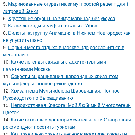
5.
Маринованные огурцы на зиму: простой рецепт для 1
литровой банки
6.
Хрустящие огурцы на зиму: маринад без уксуса
7.
Какие легенды и мифы связаны с Уфой
8.
Билеты на группу Анимация в Нижнем Новгороде: как
не упустить шанс
9.
Парки и места отдыха в Москве: где расслабиться в
мегаполисе
10.
Какие легенды связаны с архитектурными
памятниками Москвы
11.
Секреты выращивания шаровидных хризантем
мультифлоры: полное руководство
12.
Хризантема Мультифлора Шаровидная: Полное
Руководство по Выращиванию
13.
Неприхотливая Красота: Мой Любимый Многолетний
Цветок
14.
Какие основные достопримечательности Ставрополя
рекомендуют посетить туристам
15.
Как правильно хранить чеснок в квартире: советы и