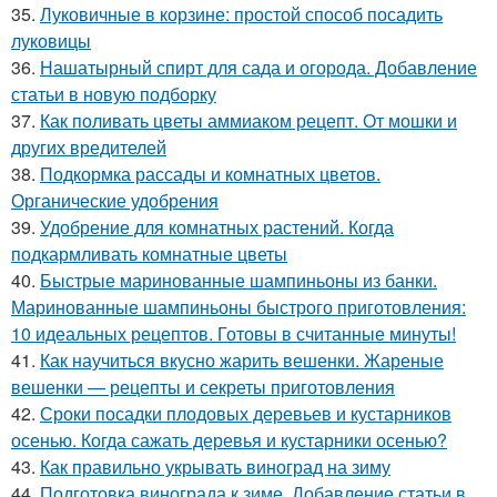
35.
Луковичные в корзине: простой способ посадить
луковицы
36.
Нашатырный спирт для сада и огорода. Добавление
статьи в новую подборку
37.
Как поливать цветы аммиаком рецепт. От мошки и
других вредителей
38.
Подкормка рассады и комнатных цветов.
Органические удобрения
39.
Удобрение для комнатных растений. Когда
подкармливать комнатные цветы
40.
Быстрые маринованные шампиньоны из банки.
Маринованные шампиньоны быстрого приготовления:
10 идеальных рецептов. Готовы в считанные минуты!
41.
Как научиться вкусно жарить вешенки. Жареные
вешенки — рецепты и секреты приготовления
42.
Сроки посадки плодовых деревьев и кустарников
осенью. Когда сажать деревья и кустарники осенью?
43.
Как правильно укрывать виноград на зиму
44.
Подготовка винограда к зиме. Добавление статьи в