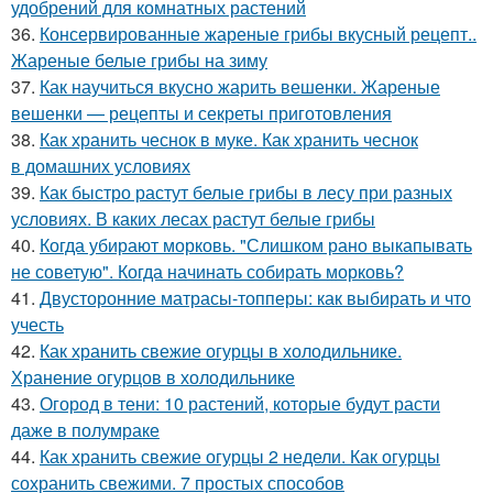
удобрений для комнатных растений
36.
Консервированные жареные грибы вкусный рецепт..
Жареные белые грибы на зиму
37.
Как научиться вкусно жарить вешенки. Жареные
вешенки — рецепты и секреты приготовления
38.
Как хранить чеснок в муке. Как хранить чеснок
в домашних условиях
39.
Как быстро растут белые грибы в лесу при разных
условиях. В каких лесах растут белые грибы
40.
Когда убирают морковь. "Слишком рано выкапывать
не советую". Когда начинать собирать морковь?
41.
Двусторонние матрасы-топперы: как выбирать и что
учесть
42.
Как хранить свежие огурцы в холодильнике.
Хранение огурцов в холодильнике
43.
Огород в тени: 10 растений, которые будут расти
даже в полумраке
44.
Как хранить свежие огурцы 2 недели. Как огурцы
сохранить свежими. 7 простых способов