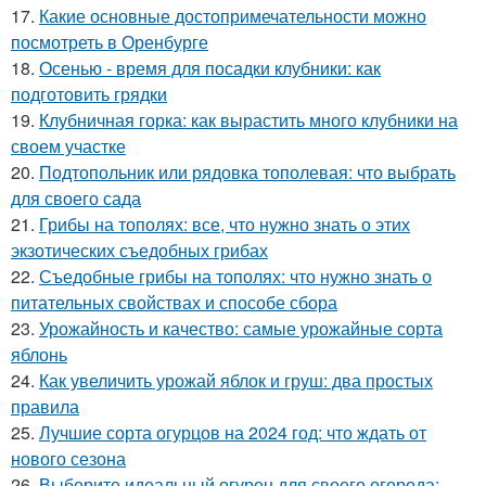
17.
Какие основные достопримечательности можно
посмотреть в Оренбурге
18.
Осенью - время для посадки клубники: как
подготовить грядки
19.
Клубничная горка: как вырастить много клубники на
своем участке
20.
Подтопольник или рядовка тополевая: что выбрать
для своего сада
21.
Грибы на тополях: все, что нужно знать о этих
экзотических съедобных грибах
22.
Съедобные грибы на тополях: что нужно знать о
питательных свойствах и способе сбора
23.
Урожайность и качество: самые урожайные сорта
яблонь
24.
Как увеличить урожай яблок и груш: два простых
правила
25.
Лучшие сорта огурцов на 2024 год: что ждать от
нового сезона
26.
Выберите идеальный огурец для своего огорода: