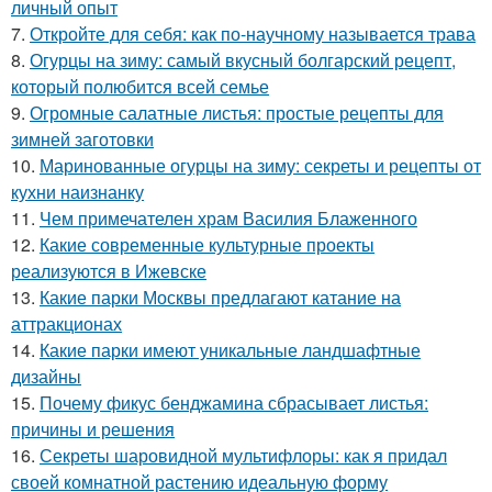
личный опыт
7.
Откройте для себя: как по-научному называется трава
8.
Огурцы на зиму: самый вкусный болгарский рецепт,
который полюбится всей семье
9.
Огромные салатные листья: простые рецепты для
зимней заготовки
10.
Маринованные огурцы на зиму: секреты и рецепты от
кухни наизнанку
11.
Чем примечателен храм Василия Блаженного
12.
Какие современные культурные проекты
реализуются в Ижевске
13.
Какие парки Москвы предлагают катание на
аттракционах
14.
Какие парки имеют уникальные ландшафтные
дизайны
15.
Почему фикус бенджамина сбрасывает листья:
причины и решения
16.
Секреты шаровидной мультифлоры: как я придал
своей комнатной растению идеальную форму