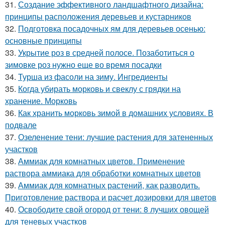
31.
Создание эффективного ландшафтного дизайна:
принципы расположения деревьев и кустарников
32.
Подготовка посадочных ям для деревьев осенью:
основные принципы
33.
Укрытие роз в средней полосе. Позаботиться о
зимовке роз нужно еще во время посадки
34.
Турша из фасоли на зиму. Ингредиенты
35.
Когда убирать морковь и свеклу с грядки на
хранение. Морковь
36.
Как хранить морковь зимой в домашних условиях. В
подвале
37.
Озеленение тени: лучшие растения для затененных
участков
38.
Аммиак для комнатных цветов. Применение
раствора аммиака для обработки комнатных цветов
39.
Аммиак для комнатных растений, как разводить.
Приготовление раствора и расчет дозировки для цветов
40.
Освободите свой огород от тени: 8 лучших овощей
для теневых участков