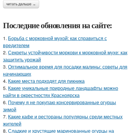
читать дальше →
Последние обновления на сайте:
1.
Борьба с морковной мухой: как справиться с
вредителем
2.
Секреты устойчивости моркови к морковной мухе: как
защитить урожай
3.
Оптимальное время для посадки малины: советы для
начинающих
4.
Какие места подходят для пикника
5.
Какие уникальные природные ландшафты можно
найти в окрестностях Красноярска
6.
Почему я не покупаю консервированные огурцы
зимой
7.
Какие кафе и рестораны популярны среди местных
жителей
8.
Сладкие и хрустящие маринованные огурцы на