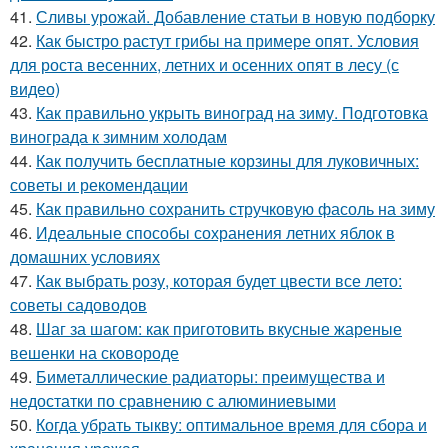
41.
Сливы урожай. Добавление статьи в новую подборку
42.
Как быстро растут грибы на примере опят. Условия
для роста весенних, летних и осенних опят в лесу (с
видео)
43.
Как правильно укрыть виноград на зиму. Подготовка
винограда к зимним холодам
44.
Как получить бесплатные корзины для луковичных:
советы и рекомендации
45.
Как правильно сохранить стручковую фасоль на зиму
46.
Идеальные способы сохранения летних яблок в
домашних условиях
47.
Как выбрать розу, которая будет цвести все лето:
советы садоводов
48.
Шаг за шагом: как приготовить вкусные жареные
вешенки на сковороде
49.
Биметаллические радиаторы: преимущества и
недостатки по сравнению с алюминиевыми
50.
Когда убрать тыкву: оптимальное время для сбора и