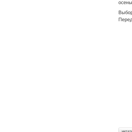
осень
Выбор
Перед
читат