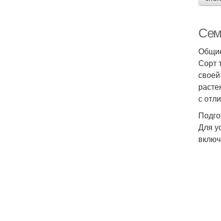
Сем
Общие
Сорт 
своей
расте
с отл
Подго
Для у
включ