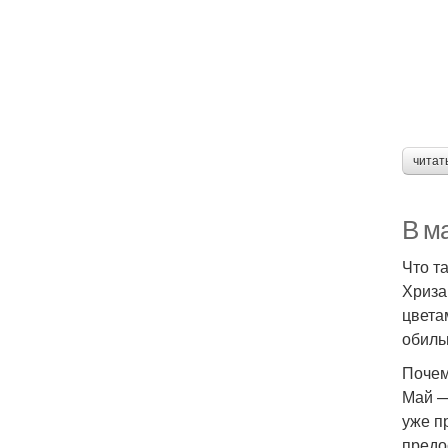
читат
В м
Что т
Хриза
цвета
обиль
Почем
Май —
уже п
предо