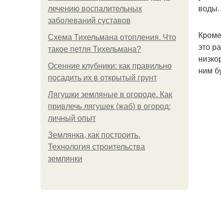
воды.
лечению воспалительных
заболеваний суставов
Кроме
Схема Тихельмана отопления. Что
это р
такое петля Тихельмана?
низко
Осенние клубники: как правильно
ним б
посадить их в открытый грунт
Лягушки земляные в огороде. Как
привлечь лягушек (жаб) в огород:
личный опыт
Землянка, как построить.
Технология строительства
землянки