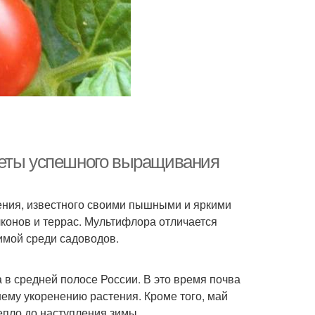
реты успешного выращивания
ения, известного своими пышными и яркими
лконов и террас. Мультифлора отличается
имой среди садоводов.
в средней полосе России. В это время почва
шему укоренению растения. Кроме того, май
епло до наступления зимы.