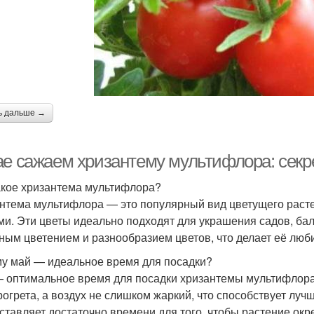
ь дальше →
ае сажаем хризантему мультифлора: сек
акое хризантема мультифлора?
нтема мультифлора — это популярный вид цветущего раст
ми. Эти цветы идеально подходят для украшения садов, ба
ным цветением и разнообразием цветов, что делает её люб
у май — идеальное время для посадки?
 оптимальное время для посадки хризантемы мультифлора 
рогрета, а воздух не слишком жаркий, что способствует луч
ставляет достаточно времени для того, чтобы растение окр