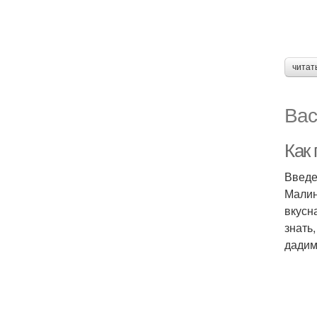
читат
Вас
Как
Введ
Малин
вкусн
знать
дадим