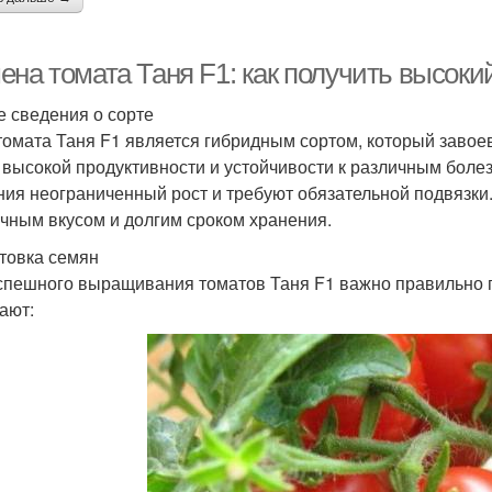
ена томата Таня F1: как получить высок
 сведения о сорте
томата Таня F1 является гибридным сортом, который завое
 высокой продуктивности и устойчивости к различным болез
ния неограниченный рост и требуют обязательной подвязк
ичным вкусом и долгим сроком хранения.
товка семян
спешного выращивания томатов Таня F1 важно правильно п
ают: