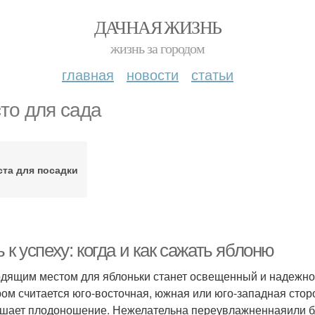
ДАЧНАЯ ЖИЗНЬ
жизнь за городом
главная
новости
статьи
то для сада
ста для посадки
 к успеху: когда и как сажать яблоню
дящим местом для яблоньки станет освещенный и надежно
ом считается юго-восточная, южная или юго-западная сторо
шает плодоношение. Нежелательна переувлажненнаяили бл