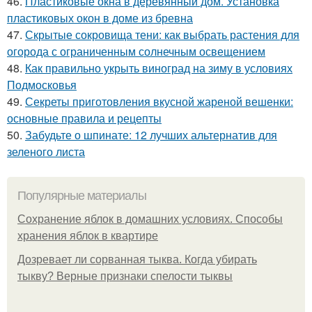
46.
Пластиковые окна в деревянный дом. Установка
пластиковых окон в доме из бревна
47.
Скрытые сокровища тени: как выбрать растения для
огорода с ограниченным солнечным освещением
48.
Как правильно укрыть виноград на зиму в условиях
Подмосковья
49.
Секреты приготовления вкусной жареной вешенки:
основные правила и рецепты
50.
Забудьте о шпинате: 12 лучших альтернатив для
зеленого листа
Популярные материалы
Сохранение яблок в домашних условиях. Способы
хранения яблок в квартире
Дозревает ли сорванная тыква. Когда убирать
тыкву? Верные признаки спелости тыквы