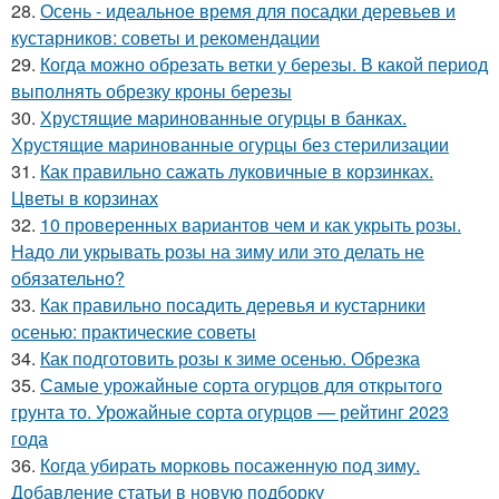
28.
Осень - идеальное время для посадки деревьев и
кустарников: советы и рекомендации
29.
Когда можно обрезать ветки у березы. В какой период
выполнять обрезку кроны березы
30.
Хрустящие маринованные огурцы в банках.
Хрустящие маринованные огурцы без стерилизации
31.
Как правильно сажать луковичные в корзинках.
Цветы в корзинах
32.
10 проверенных вариантов чем и как укрыть розы.
Надо ли укрывать розы на зиму или это делать не
обязательно?
33.
Как правильно посадить деревья и кустарники
осенью: практические советы
34.
Как подготовить розы к зиме осенью. Обрезка
35.
Самые урожайные сорта огурцов для открытого
грунта то. Урожайные сорта огурцов — рейтинг 2023
года
36.
Когда убирать морковь посаженную под зиму.
Добавление статьи в новую подборку