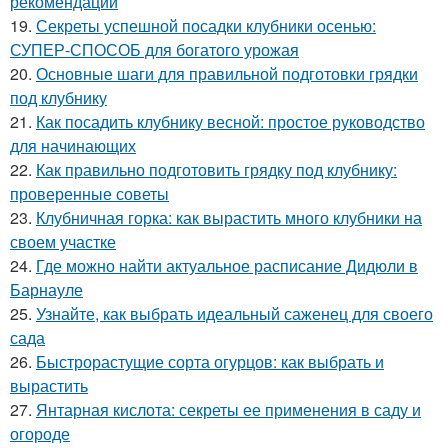
рекомендации
19.
Секреты успешной посадки клубники осенью:
СУПЕР-СПОСОБ для богатого урожая
20.
Основные шаги для правильной подготовки грядки
под клубнику
21.
Как посадить клубнику весной: простое руководство
для начинающих
22.
Как правильно подготовить грядку под клубнику:
проверенные советы
23.
Клубничная горка: как вырастить много клубники на
своем участке
24.
Где можно найти актуальное расписание Дидюли в
Барнауле
25.
Узнайте, как выбрать идеальный саженец для своего
сада
26.
Быстрорастущие сорта огурцов: как выбрать и
вырастить
27.
Янтарная кислота: секреты ее применения в саду и
огороде