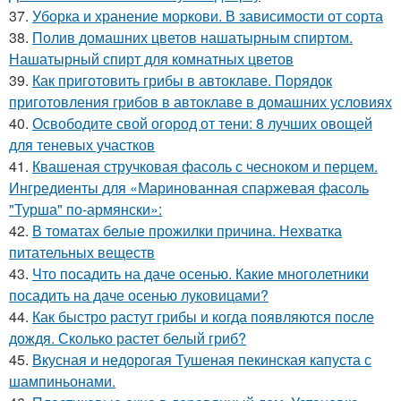
37.
Уборка и хранение моркови. В зависимости от сорта
38.
Полив домашних цветов нашатырным спиртом.
Нашатырный спирт для комнатных цветов
39.
Как приготовить грибы в автоклаве. Порядок
приготовления грибов в автоклаве в домашних условиях
40.
Освободите свой огород от тени: 8 лучших овощей
для теневых участков
41.
Квашеная стручковая фасоль с чесноком и перцем.
Ингредиенты для «Маринованная спаржевая фасоль
"Турша" по-армянски»:
42.
В томатах белые прожилки причина. Нехватка
питательных веществ
43.
Что посадить на даче осенью. Какие многолетники
посадить на даче осенью луковицами?
44.
Как быстро растут грибы и когда появляются после
дождя. Сколько растет белый гриб?
45.
Вкусная и недорогая Тушеная пекинская капуста с
шампиньонами.