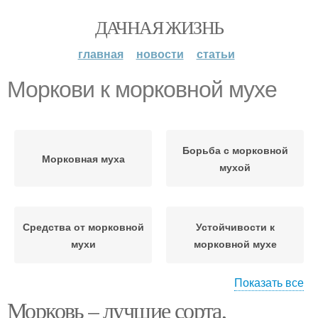
ДАЧНАЯ ЖИЗНЬ
главная
новости
статьи
Моркови к морковной мухе
Борьба с морковной
Морковная муха
мухой
Средства от морковной
Устойчивости к
мухи
морковной мухе
Показать все
Морковь – лучшие сорта,
Моркови от морковной
Муха на грядках