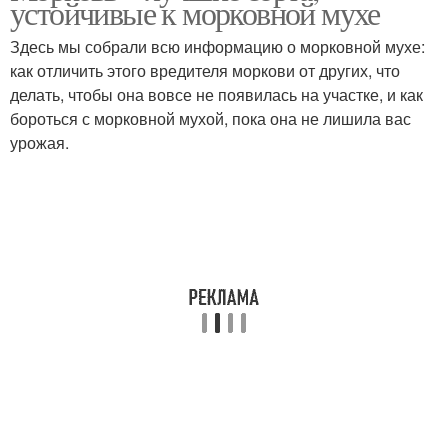
устойчивые к морковной мухе
мухи
Здесь мы собрали всю информацию о морковной мухе:
как отличить этого вредителя моркови от других, что
делать, чтобы она вовсе не появилась на участке, и как
Сортовая морковь
Муха на растения
бороться с морковной мухой, пока она не лишила вас
урожая.
Моркови с повышенной
Устойчивость к
устойчивостью
морковной мухе
Моркови для
Моркови к вредителям
подмосковья
Моркови в
Морковные сорта
подмосковье