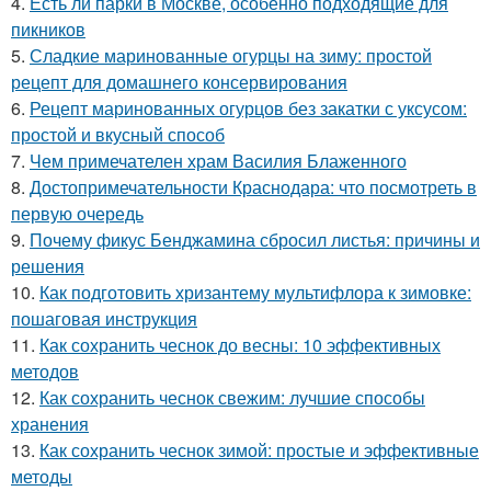
4.
Есть ли парки в Москве, особенно подходящие для
пикников
5.
Сладкие маринованные огурцы на зиму: простой
рецепт для домашнего консервирования
6.
Рецепт маринованных огурцов без закатки с уксусом:
простой и вкусный способ
7.
Чем примечателен храм Василия Блаженного
8.
Достопримечательности Краснодара: что посмотреть в
первую очередь
9.
Почему фикус Бенджамина сбросил листья: причины и
решения
10.
Как подготовить хризантему мультифлора к зимовке:
пошаговая инструкция
11.
Как сохранить чеснок до весны: 10 эффективных
методов
12.
Как сохранить чеснок свежим: лучшие способы
хранения
13.
Как сохранить чеснок зимой: простые и эффективные
методы