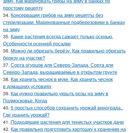
зиму. Как мариновать грибы на зиму в банках по
простому рецепту
34.
Консервация грибов на зиму рецепты без
стерилизации. Маринованные подберезовики в банках
на зиму
35.
Какие растения всегда сажают только осенью.
Особенности осенней посадки
36.
Можно ли обрезать берёзу. Как правильно обрезать
березу на участке?
37.
Сорта огурцов для Северо-Запада. Сорта для
Северо-Запада, выращиваемые в открытом грунте
38.
Как хранить чеснок в муке. Как хранить чеснок
в домашних условиях
39.
Как нужно правильно укрыть розы на зиму в
Подмосковье. Когда
40.
5 простых способов сохранить урожай винограда..
Где хранить урожай?
41.
Подходящие растения для тенистых участков дачи
42.
Как правильно подготовить картошку к хранению на