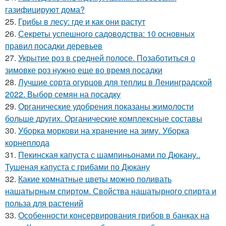
газифицируют дома?
25.
Грибы в лесу: где и как они растут
26.
Секреты успешного садоводства: 10 основных
правил посадки деревьев
27.
Укрытие роз в средней полосе. Позаботиться о
зимовке роз нужно еще во время посадки
28.
Лучшие сорта огурцов для теплиц в Ленинградской
2022. Выбор семян на посадку
29.
Органические удобрения показаны жимолости
больше других. Органические комплексные составы
30.
Уборка моркови на хранение на зиму. Уборка
корнеплода
31.
Пекинская капуста с шампиньонами по Дюкану..
Тушеная капуста с грибами по Дюкану
32.
Какие комнатные цветы можно поливать
нашатырным спиртом. Свойства нашатырного спирта и
польза для растений
33.
Особенности консервирования грибов в банках на