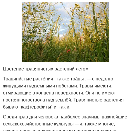
Цветение травянистых растений летом
Травяни́стые расте́ния , также тра́вы , —с недолго
живущими надземными побегами. Травы имеюти,
отмирающие в концена поверхности. Они не имеют
постоянногоствола над землёй. Травянистые растения
бывают как(терофиты) и, так и.
Среди трав для человека наиболее значимы важнейшие
сельскохозяйственные культуры —и, также многие,
лекарственные и декоративные растения являются