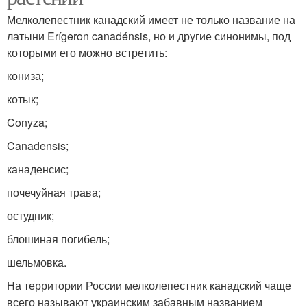
Мелколепестник канадский имеет не только название на
латыни Erígeron canadénsis, но и другие синонимы, под
которыми его можно встретить:
кониза;
котык;
Conyza;
Canadensis;
канаденсис;
почечуйная трава;
остудник;
блошиная погибель;
шельмовка.
На территории России мелколепестник канадский чаще
всего называют украинским забавным названием