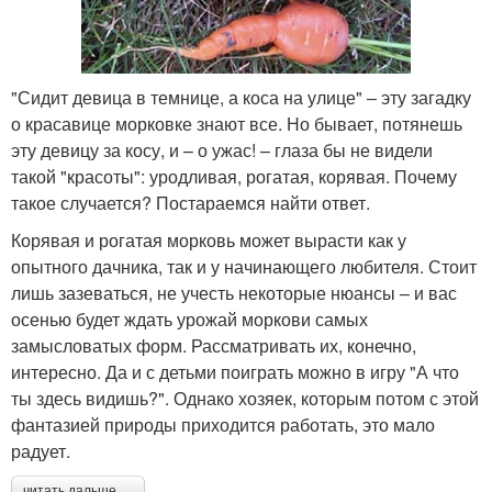
"Сидит девица в темнице, а коса на улице" – эту загадку
о красавице морковке знают все. Но бывает, потянешь
эту девицу за косу, и – о ужас! – глаза бы не видели
такой "красоты": уродливая, рогатая, корявая. Почему
такое случается? Постараемся найти ответ.
Корявая и рогатая морковь может вырасти как у
опытного дачника, так и у начинающего любителя. Стоит
лишь зазеваться, не учесть некоторые нюансы – и вас
осенью будет ждать урожай моркови самых
замысловатых форм. Рассматривать их, конечно,
интересно. Да и с детьми поиграть можно в игру "А что
ты здесь видишь?". Однако хозяек, которым потом с этой
фантазией природы приходится работать, это мало
радует.
читать дальше →