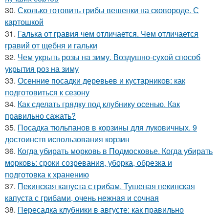
30.
Сколько готовить грибы вешенки на сковороде. С
картошкой
31.
Галька от гравия чем отличается. Чем отличается
гравий от щебня и гальки
32.
Чем укрыть розы на зиму. Воздушно-сухой способ
укрытия роз на зиму
33.
Осенние посадки деревьев и кустарников: как
подготовиться к сезону
34.
Как сделать грядку под клубнику осенью. Как
правильно сажать?
35.
Посадка тюльпанов в корзины для луковичных. 9
достоинств использования корзин
36.
Когда убирать морковь в Подмосковье. Когда убирать
морковь: сроки созревания, уборка, обрезка и
подготовка к хранению
37.
Пекинская капуста с грибам. Тушеная пекинская
капуста с грибами, очень нежная и сочная
38.
Пересадка клубники в августе: как правильно