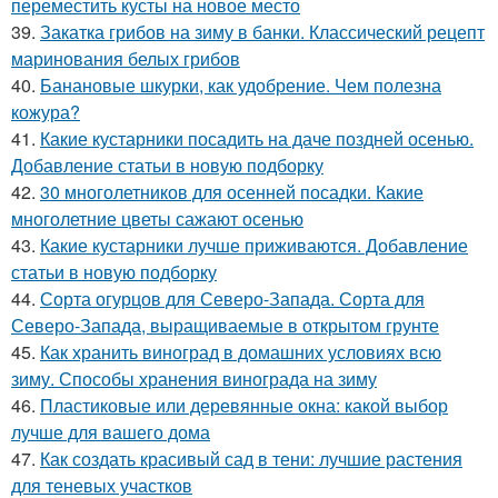
переместить кусты на новое место
39.
Закатка грибов на зиму в банки. Классический рецепт
маринования белых грибов
40.
Банановые шкурки, как удобрение. Чем полезна
кожура?
41.
Какие кустарники посадить на даче поздней осенью.
Добавление статьи в новую подборку
42.
30 многолетников для осенней посадки. Какие
многолетние цветы сажают осенью
43.
Какие кустарники лучше приживаются. Добавление
статьи в новую подборку
44.
Сорта огурцов для Северо-Запада. Сорта для
Северо-Запада, выращиваемые в открытом грунте
45.
Как хранить виноград в домашних условиях всю
зиму. Способы хранения винограда на зиму
46.
Пластиковые или деревянные окна: какой выбор
лучше для вашего дома
47.
Как создать красивый сад в тени: лучшие растения
для теневых участков