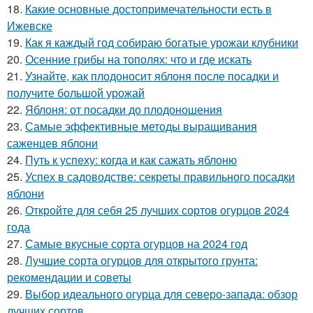
18.
Какие основные достопримечательности есть в
Ижевске
19.
Как я каждый год собираю богатые урожаи клубники
20.
Осенние грибы на тополях: что и где искать
21.
Узнайте, как плодоносит яблоня после посадки и
получите большой урожай
22.
Яблоня: от посадки до плодоношения
23.
Самые эффективные методы выращивания
саженцев яблони
24.
Путь к успеху: когда и как сажать яблоню
25.
Успех в садоводстве: секреты правильного посадки
яблони
26.
Откройте для себя 25 лучших сортов огурцов 2024
года
27.
Самые вкусные сорта огурцов на 2024 год
28.
Лучшие сорта огурцов для открытого грунта:
рекомендации и советы
29.
Выбор идеального огурца для северо-запада: обзор
лучших сортов