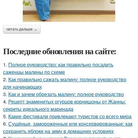
читать дальше →
Последние обновления на сайте:
1.
Полное руководство: как правильно посадить
саженцы малины по схеме
2.
Как правильно сажать малину: полное руководство
для начинающих
3.
Как и зачем обрезать малину: полное руководство
4.
Рецепт знаменитых огурцов корнишоны от Жанны:
секреты идеального маринада
5.
Какие фестивали привлекают туристов со всего мира
6.
Сушёные, замороженные или консервированные: как
сохранить яблоки на зиму в домашних условиях