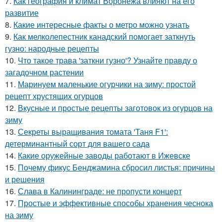
7.
Как география и климат Воронежа влияют на его
развитие
8.
Какие интересные факты о метро можно узнать
9.
Как мелколепестник канадский помогает заткнуть
гузно: народные рецепты
10.
Что такое трава 'заткни гузно'? Узнайте правду о
загадочном растении
11.
Маринуем маленькие огурчики на зиму: простой
рецепт хрустящих огурцов
12.
Вкусные и простые рецепты заготовок из огурцов на
зиму
13.
Секреты выращивания томата 'Таня F1':
детерминантный сорт для вашего сада
14.
Какие оружейные заводы работают в Ижевске
15.
Почему фикус Бенджамина сбросил листья: причины
и решения
16.
Слава в Калининграде: не пропусти концерт
17.
Простые и эффективные способы хранения чеснока
на зиму