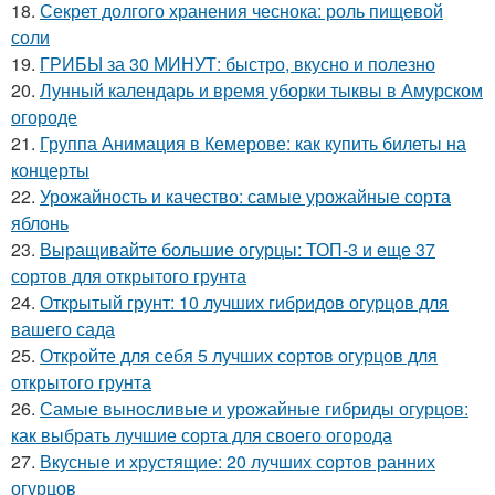
18.
Секрет долгого хранения чеснока: роль пищевой
соли
19.
ГРИБЫ за 30 МИНУТ: быстро, вкусно и полезно
20.
Лунный календарь и время уборки тыквы в Амурском
огороде
21.
Группа Анимация в Кемерове: как купить билеты на
концерты
22.
Урожайность и качество: самые урожайные сорта
яблонь
23.
Выращивайте большие огурцы: ТОП-3 и еще 37
сортов для открытого грунта
24.
Открытый грунт: 10 лучших гибридов огурцов для
вашего сада
25.
Откройте для себя 5 лучших сортов огурцов для
открытого грунта
26.
Самые выносливые и урожайные гибриды огурцов:
как выбрать лучшие сорта для своего огорода
27.
Вкусные и хрустящие: 20 лучших сортов ранних
огурцов