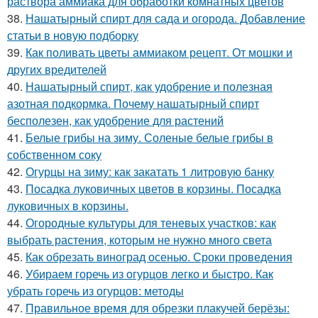
раствора аммиака для обработки комнатных цветов
38.
Нашатырный спирт для сада и огорода. Добавление
статьи в новую подборку
39.
Как поливать цветы аммиаком рецепт. От мошки и
других вредителей
40.
Нашатырный спирт, как удобрение и полезная
азотная подкормка. Почему нашатырный спирт
бесполезен, как удобрение для растений
41.
Белые грибы на зиму. Соленые белые грибы в
собственном соку
42.
Огурцы на зиму: как закатать 1 литровую банку
43.
Посадка луковичных цветов в корзины. Посадка
луковичных в корзины.
44.
Огородные культуры для теневых участков: как
выбрать растения, которым не нужно много света
45.
Как обрезать виноград осенью. Сроки проведения
46.
Убираем горечь из огурцов легко и быстро. Как
убрать горечь из огурцов: методы
47.
Правильное время для обрезки плакучей берёзы: