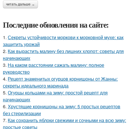
читать дальше →
Последние обновления на сайте:
1.
Секреты устойчивости моркови к морковной мухе: как
защитить урожай
2.
Как вырастить малину без лишних хлопот: советы для
начинающих
3.
На каком расстоянии сажать малину: полное
руководство
4.
Рецепт знаменитых огурцов корнишоны от Жанны:
секреты идеального маринада
5.
Огурцы кольцами на зиму: простой рецепт для
начинающих
6.
Хрустящие корнишоны на зиму: 5 простых рецептов
без стерилизации
7.
Как сохранить яблоки свежими и сочными на всю зиму:
простые советы