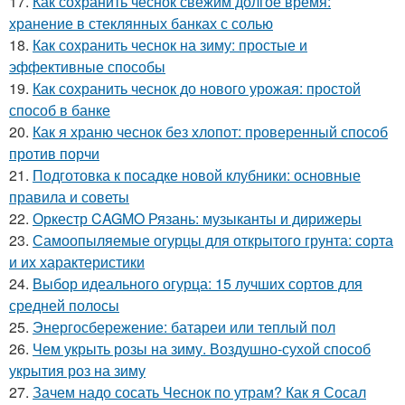
17.
Как сохранить чеснок свежим долгое время:
хранение в стеклянных банках с солью
18.
Как сохранить чеснок на зиму: простые и
эффективные способы
19.
Как сохранить чеснок до нового урожая: простой
способ в банке
20.
Как я храню чеснок без хлопот: проверенный способ
против порчи
21.
Подготовка к посадке новой клубники: основные
правила и советы
22.
Оркестр CAGMO Рязань: музыканты и дирижеры
23.
Самоопыляемые огурцы для открытого грунта: сорта
и их характеристики
24.
Выбор идеального огурца: 15 лучших сортов для
средней полосы
25.
Энергосбережение: батареи или теплый пол
26.
Чем укрыть розы на зиму. Воздушно-сухой способ
укрытия роз на зиму
27.
Зачем надо сосать Чеснок по утрам? Как я Сосал