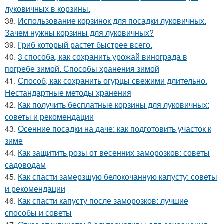
луковичных в корзины.
38.
Использование корзинок для посадки луковичных.
Зачем нужны корзины для луковичных?
39.
Гриб который растет быстрее всего.
40.
3 способа, как сохранить урожай винограда в
погребе зимой. Способы хранения зимой
41.
Способ, как сохранить огурцы свежими длительно.
Нестандартные методы хранения
42.
Как получить бесплатные корзины для луковичных:
советы и рекомендации
43.
Осенние посадки на даче: как подготовить участок к
зиме
44.
Как защитить розы от весенних заморозков: советы
садоводам
45.
Как спасти замерзшую белокочанную капусту: советы
и рекомендации
46.
Как спасти капусту после заморозков: лучшие
способы и советы