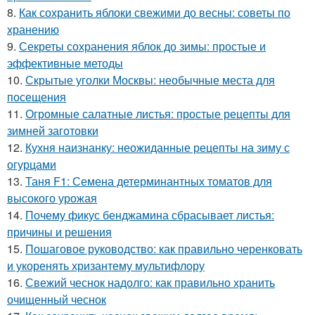
8.
Как сохранить яблоки свежими до весны: советы по
хранению
9.
Секреты сохранения яблок до зимы: простые и
эффективные методы
10.
Скрытые уголки Москвы: необычные места для
посещения
11.
Огромные салатные листья: простые рецепты для
зимней заготовки
12.
Кухня наизнанку: неожиданные рецепты на зиму с
огурцами
13.
Таня F1: Семена детерминантных томатов для
высокого урожая
14.
Почему фикус бенджамина сбрасывает листья:
причины и решения
15.
Пошаговое руководство: как правильно черенковать
и укоренять хризантему мультифлору
16.
Свежий чеснок надолго: как правильно хранить
очищенный чеснок