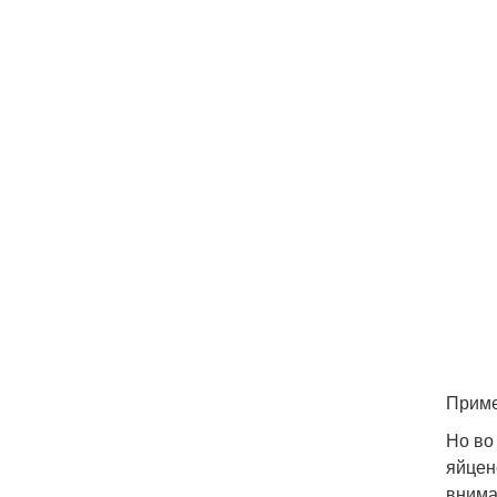
Приме
Но во
яйцен
внима