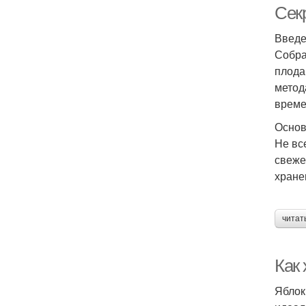
Сек
Введ
Собра
плода
метод
време
Основ
Не вс
свеже
хране
читат
Как
Яблок