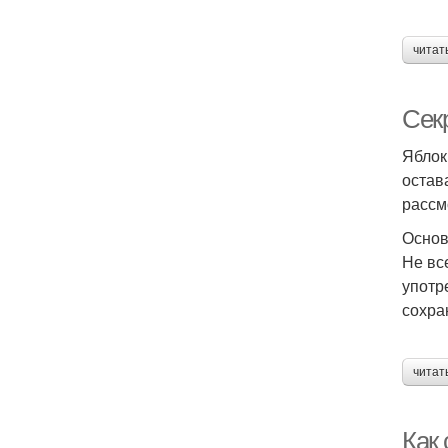
читат
Секр
Яблок
остав
рассм
Основ
Не вс
употр
сохра
читат
Как