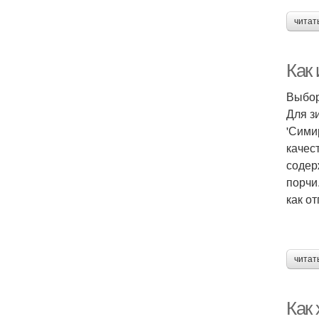
читат
Как 
Выбор
Для з
'Сими
качес
содер
порчи
как о
читат
Как