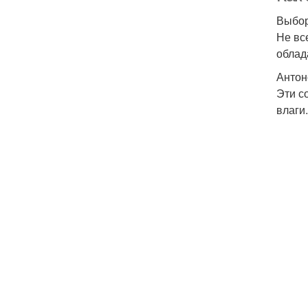
Выбор
Не вс
облад
Антон
Эти с
влаги