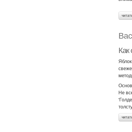
читат
Вас
Как
Яблок
свеже
метод
Основ
Не вс
'Голд
толст
читат