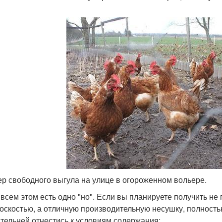
р свободного выгула на улице в огороженном вольере.
 всем этом есть одно "но". Если вы планируете получить н
оскостью, а отличную производительную несушку, полност
тельней отнестись к условиям содержания: