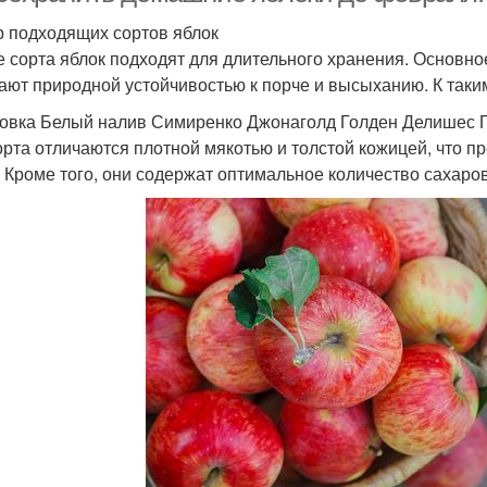
 подходящих сортов яблок
е сорта яблок подходят для длительного хранения. Основно
ают природной устойчивостью к порче и высыханию. К таки
овка Белый налив Симиренко Джонаголд Голден Делишес П
орта отличаются плотной мякотью и толстой кожицей, что п
. Кроме того, они содержат оптимальное количество сахаров