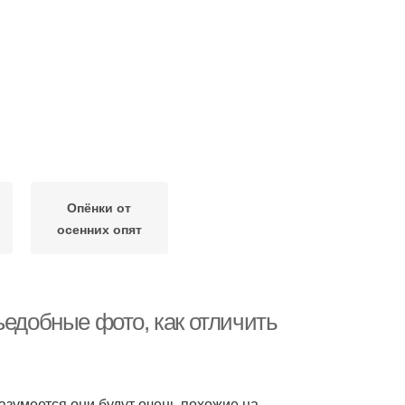
Опёнки от
осенних опят
ъедобные фото, как отличить
азумеется они будут очень похожие на