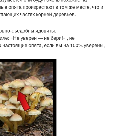
ные опята произрастают в том же месте, что и
упающих частях корней деревьев.
ловно-съедобны;ядовиты.
ле: «Не уверен — не бери!» , не
о настоящие опята, если вы на 100% уверены,