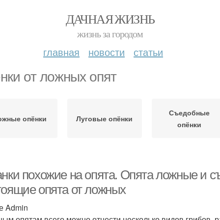
ДАЧНАЯ ЖИЗНЬ
жизнь за городом
главная
новости
статьи
нки от ложных опят
Съедобные
ожные опёнки
Луговые опёнки
опёнки
анки похожие на опята. Опята ложные и с
тоящие опята от ложных
е Admin
ным опятам всего можно отнести несколько видов грибов, р