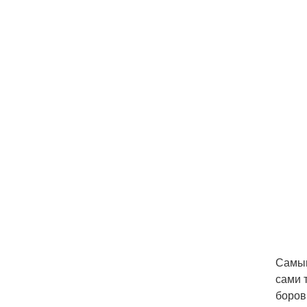
Самым
сами 
боров