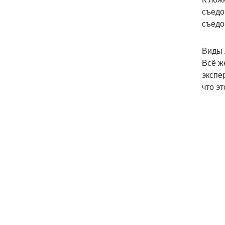
съедо
съедо
Виды 
Всё ж
экспе
что э