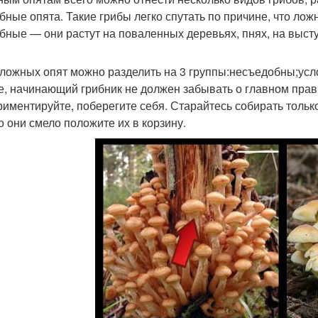
бные опята. Такие грибы легко спутать по причине, что лож
бные — они растут на поваленных деревьях, пнях, на выст
ложных опят можно разделить на 3 группы:несъедобны;ус
е, начинающий грибник не должен забывать о главном прави
риментируйте, поберегите себя. Старайтесь собирать тольк
то они смело положите их в корзину.