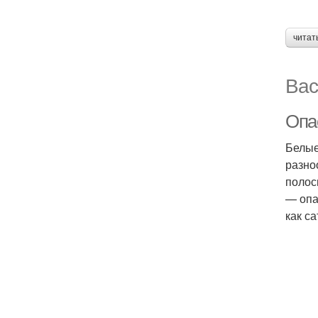
читат
Вас
Опа
Белые
разно
полос
— опа
как с