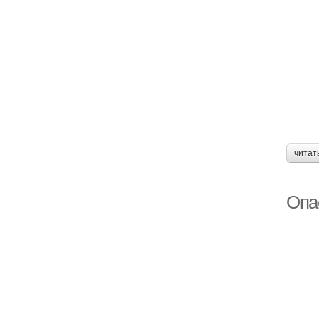
читат
Опас