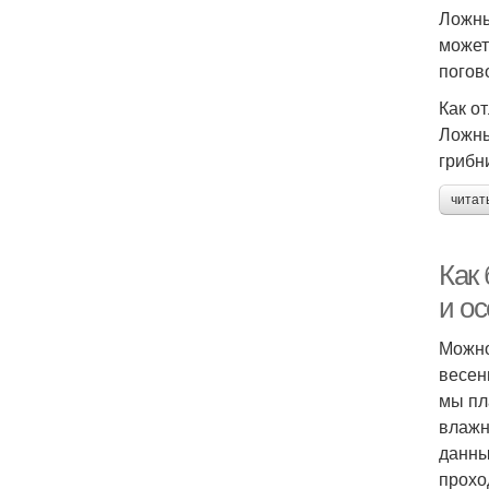
Ложны
может
погов
Как о
Ложны
грибн
читат
Как 
и ос
Можно
весен
мы пл
влажн
данны
прохо