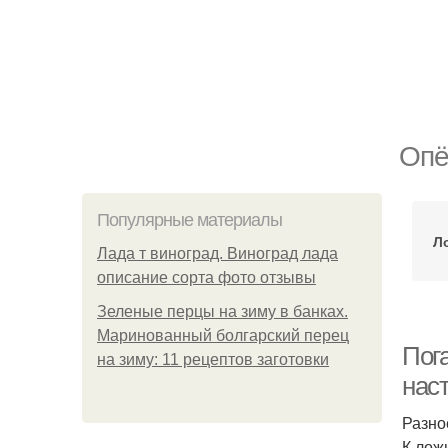
Опё
Популярные материалы
Л
Лада т виноград. Виноград лада
описание сорта фото отзывы
Зеленые перцы на зиму в банках.
Маринованный болгарский перец
Пог
на зиму: 11 рецептов заготовки
нас
Разно
К лож