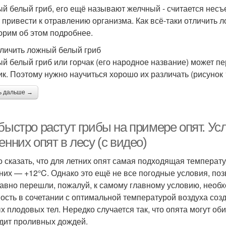
й белый гриб, его ещё называют желчный - считается несъе
 привести к отравлению организма. Как всё-таки отличить
орим об этом подробнее.
тличить ложный белый гриб
й белый гриб или горчак (его народное название) может п
ик. Поэтому нужно научиться хорошо их различать (рисунок 
ь дальше →
быстро растут грибы на примере опят. Ус
енних опят в лесу (с видео)
 сказать, что для летних опят самая подходящая температу
них — +12°C. Однако это ещё не все погодные условия, по
авно перешли, пожалуй, к самому главному условию, необх
ость в сочетании с оптимальной температурой воздуха соз
х плодовых тел. Нередко случается так, что опята могут оби
дит проливных дождей.