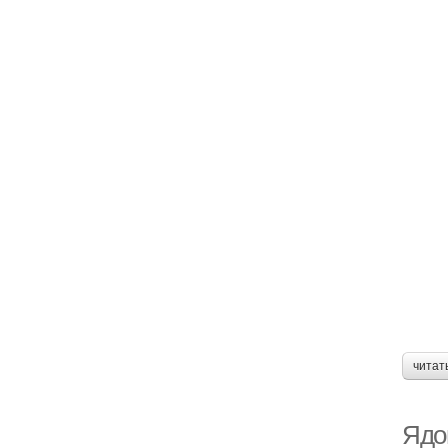
читат
Ядо