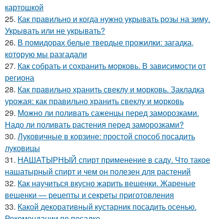
картошкой
25.
Как правильно и когда нужно укрывать розы на зиму.
Укрывать или не укрывать?
26.
В помидорах белые твердые прожилки: загадка,
которую мы разгадали
27.
Как собрать и сохранить морковь. В зависимости от
региона
28.
Как правильно хранить свеклу и морковь. Закладка
урожая: как правильно хранить свеклу и морковь
29.
Можно ли поливать саженцы перед заморозками.
Надо ли поливать растения перед заморозками?
30.
Луковичные в корзине: простой способ посадить
луковицы
31.
НАШАТЫРНЫЙ спирт применение в саду. Что такое
нашатырный спирт и чем он полезен для растений
32.
Как научиться вкусно жарить вешенки. Жареные
вешенки — рецепты и секреты приготовления
33.
Какой декоративный кустарник посадить осенью.
Рекомендации по посадке