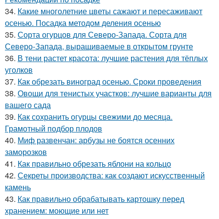
34.
Какие многолетние цветы сажают и пересаживают
осенью. Посадка методом деления осенью
35.
Сорта огурцов для Северо-Запада. Сорта для
Северо-Запада, выращиваемые в открытом грунте
36.
В тени растет красота: лучшие растения для тёплых
уголков
37.
Как обрезать виноград осенью. Сроки проведения
38.
Овощи для тенистых участков: лучшие варианты для
вашего сада
39.
Как сохранить огурцы свежими до месяца.
Грамотный подбор плодов
40.
Миф развенчан: арбузы не боятся осенних
заморозков
41.
Как правильно обрезать яблони на кольцо
42.
Секреты производства: как создают искусственный
камень
43.
Как правильно обрабатывать картошку перед
хранением: моющие или нет