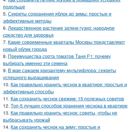
подольше
5.
Секреты сохранения яблок до зимы: простые и
эффективные методы
6.
Лекарственное растение заткни гузно: народное
средство для здоровья
7.
Какие современные кварталы Москвы представляют
новый облик города
8.
Преимущества сорта томатов Таня F1: почему
выбирать именно эти семена
9.
В мае сажаем хризантему мультифлора: секреты
успешного выращивания
10.
Как правильно хранить чеснок в квартире: простые и
эффективные способы
11.
Как сохранить чеснок свежим: 15 полезных советов
12.
Топ-5 лучших способов хранения чеснока в квартире
13.
Как правильно хранить чеснок: советы, чтобы не
выбрасывать урожай
14.
Как сохранить чеснок на зиму: простые и