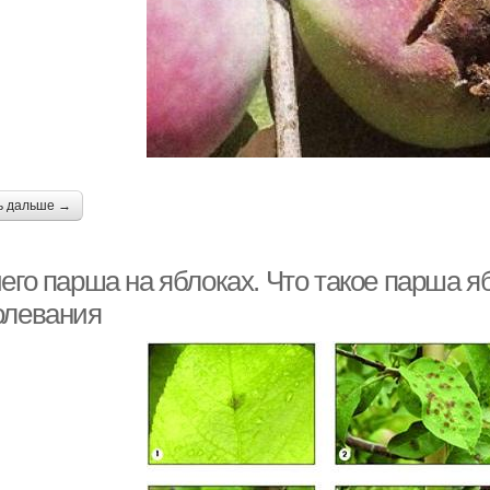
ь дальше →
его парша на яблоках. Что такое парша я
олевания