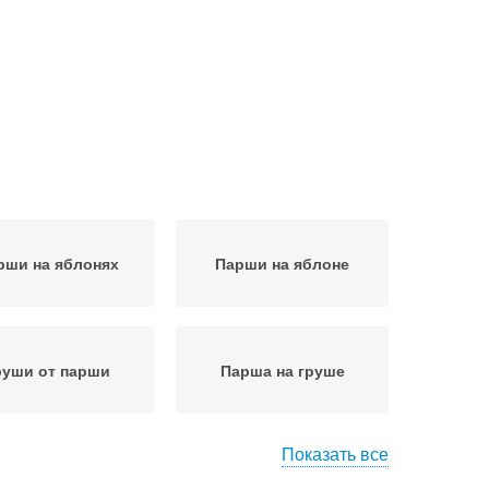
рши на яблонях
Парши на яблоне
руши от парши
Парша на груше
Показать все
рьба с паршой
Парша на стволе