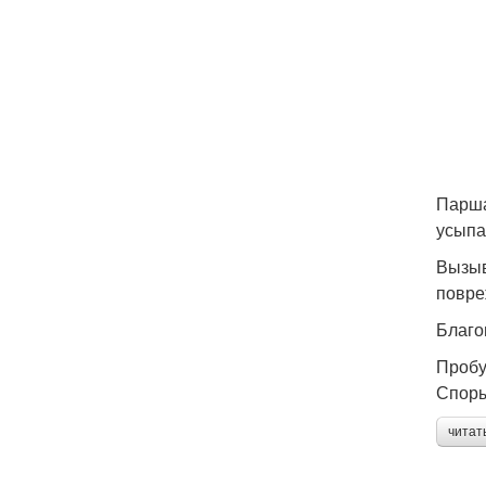
Парша
усыпа
Вызыв
повре
Благо
Пробу
Споры
читат