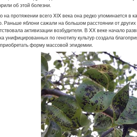
орили об этой болезни.
о на протяжении всего XIX века она редко упоминается в к
о. Раньше яблони сажали на большом расстоянии от других
тствовала активизации возбудителя. В XX веке начало ра
ка унифицированных по генотипу культур создала благопри
 приобретать форму массовой эпидемии.