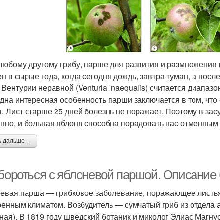
 любому другому грибу, парше для развития и размножения 
ен в сырые года, когда сегодня дождь, завтра туман, а пос
 Вентурии неравной (Venturia inaequalis) считается диапазон
дна интересная особенность парши заключается в том, что 
я. Лист старше 25 дней болезнь не поражает. Поэтому в за
нно, и больная яблоня способна порадовать нас отменным
ь дальше →
 бороться с яблоневой паршой. Описание
евая парша — грибковое заболевание, поражающее листья 
ренным климатом. Возбудитель — сумчатый гриб из отдела ас
ная). В 1819 году шведский ботаник и миколог Элиас Магну