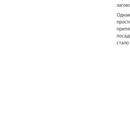
загов
Однак
прост
препя
посад
стало