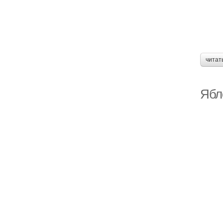
читат
Ябло