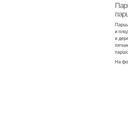
Пар
пар
Парша
и пло
и дер
пятни
паршо
На фо