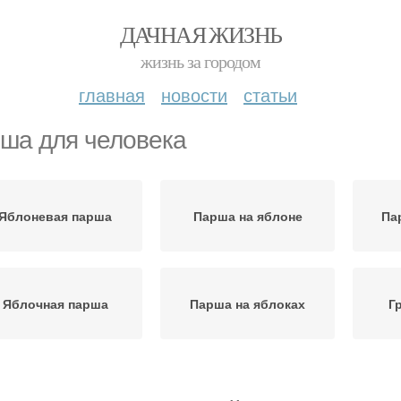
ДАЧНАЯ ЖИЗНЬ
жизнь за городом
главная
новости
статьи
ша для человека
Яблоневая парша
Парша на яблоне
Па
Яблочная парша
Парша на яблоках
Г
Черная парша
Парши на груше
Бо