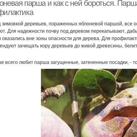
оневая парша и как с ней бороться. Парш
филактика
 зимовкой деревьев, пораженных яблоневой паршой, все оп
Яблоки в парше
Средства от парши
ют. Для надежности почву под деревом перекапывают, даб
 оказались вне зоны опасности для дерева. Для профилак
ендуют зачищать кору деревьев до живой древесины, белить
е всего любит парша загущенные, затененные посадки, - то 