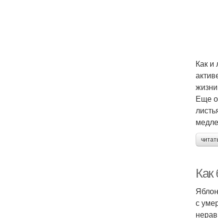
Как и
актив
жизни
Еще о
листь
медле
читат
Как
Яблон
с уме
нерав