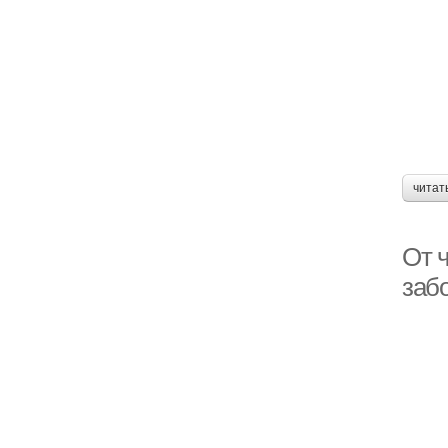
читат
От ч
заб