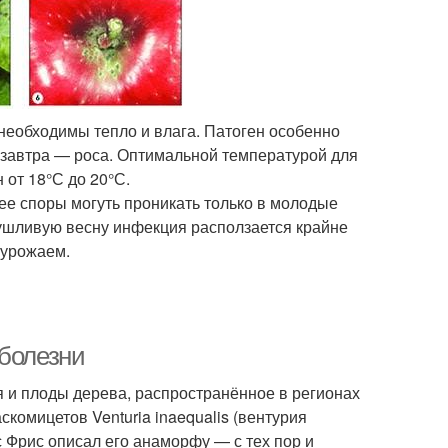
необходимы тепло и влага. Патоген особенно
лезавтра — роса. Оптимальной температурой для
 от 18°С до 20°С.
ее споры могуть проникать только в молодые
сушливую весну инфекция расползается крайне
 урожаем.
 болезни
и плоды дерева, распространённое в регионах
комицетов Venturia inaequalis (вентурия
с Фрис описал его анаморфу — с тех пор и