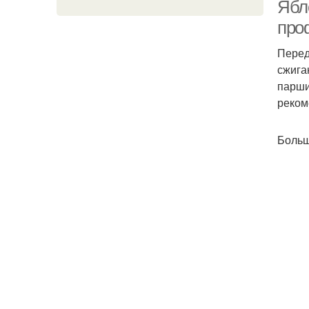
Ябл
про
Перед
сжига
парши
реком
Больш