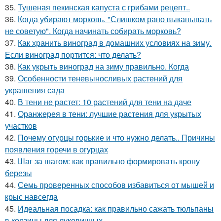
35.
Тушеная пекинская капуста с грибами рецепт..
36.
Когда убирают морковь. "Слишком рано выкапывать
не советую". Когда начинать собирать морковь?
37.
Как хранить виноград в домашних условиях на зиму.
Если виноград портится: что делать?
38.
Как укрыть виноград на зиму правильно. Когда
39.
Особенности теневыносливых растений для
украшения сада
40.
В тени не растет: 10 растений для тени на даче
41.
Оранжерея в тени: лучшие растения для укрытых
участков
42.
Почему огурцы горькие и что нужно делать.. Причины
появления горечи в огурцах
43.
Шаг за шагом: как правильно формировать крону
березы
44.
Семь проверенных способов избавиться от мышей и
крыс навсегда
45.
Идеальная посадка: как правильно сажать тюльпаны
в корзины для луковичных