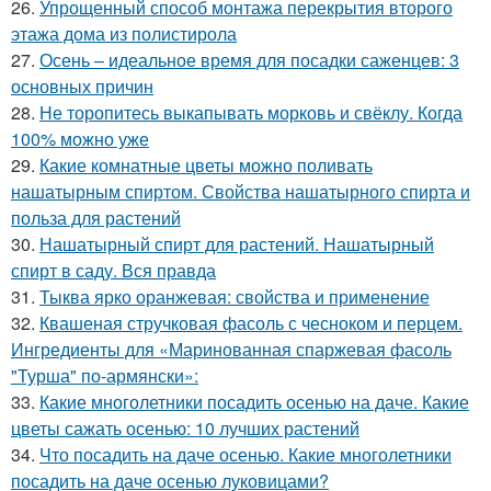
26.
Упрощенный способ монтажа перекрытия второго
этажа дома из полистирола
27.
Осень – идеальное время для посадки саженцев: 3
основных причин
28.
Не торопитесь выкапывать морковь и свёклу. Когда
100% можно уже
29.
Какие комнатные цветы можно поливать
нашатырным спиртом. Свойства нашатырного спирта и
польза для растений
30.
Нашатырный спирт для растений. Нашатырный
спирт в саду. Вся правда
31.
Тыква ярко оранжевая: свойства и применение
32.
Квашеная стручковая фасоль с чесноком и перцем.
Ингредиенты для «Маринованная спаржевая фасоль
"Турша" по-армянски»:
33.
Какие многолетники посадить осенью на даче. Какие
цветы сажать осенью: 10 лучших растений
34.
Что посадить на даче осенью. Какие многолетники
посадить на даче осенью луковицами?