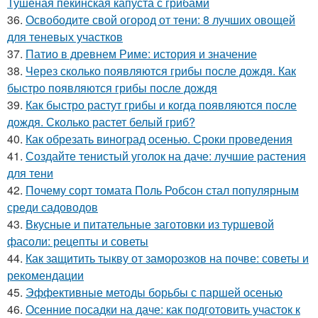
Тушеная пекинская капуста с грибами
36.
Освободите свой огород от тени: 8 лучших овощей
для теневых участков
37.
Патио в древнем Риме: история и значение
38.
Через сколько появляются грибы после дождя. Как
быстро появляются грибы после дождя
39.
Как быстро растут грибы и когда появляются после
дождя. Сколько растет белый гриб?
40.
Как обрезать виноград осенью. Сроки проведения
41.
Создайте тенистый уголок на даче: лучшие растения
для тени
42.
Почему сорт томата Поль Робсон стал популярным
среди садоводов
43.
Вкусные и питательные заготовки из туршевой
фасоли: рецепты и советы
44.
Как защитить тыкву от заморозков на почве: советы и
рекомендации
45.
Эффективные методы борьбы с паршей осенью
46.
Осенние посадки на даче: как подготовить участок к