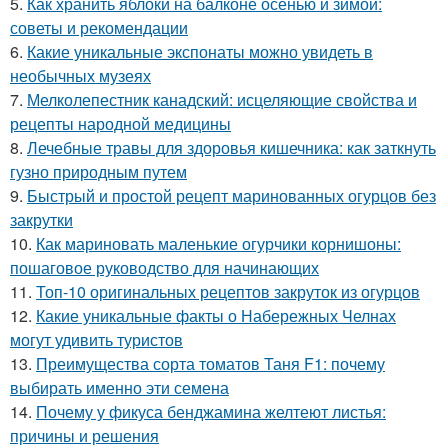
5.
Как хранить яблоки на балконе осенью и зимой:
советы и рекомендации
6.
Какие уникальные экспонаты можно увидеть в
необычных музеях
7.
Мелколепестник канадский: исцеляющие свойства и
рецепты народной медицины
8.
Лечебные травы для здоровья кишечника: как заткнуть
гузно природным путем
9.
Быстрый и простой рецепт маринованных огурцов без
закрутки
10.
Как мариновать маленькие огурчики корнишоны:
пошаговое руководство для начинающих
11.
Топ-10 оригинальных рецептов закруток из огурцов
12.
Какие уникальные факты о Набережных Челнах
могут удивить туристов
13.
Преимущества сорта томатов Таня F1: почему
выбирать именно эти семена
14.
Почему у фикуса бенджамина желтеют листья:
причины и решения