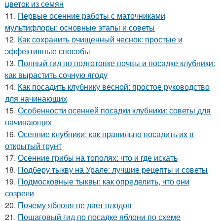
цветок из семян
11.
Первые осенние работы с маточниками
мультифлоры: основные этапы и советы
12.
Как сохранить очищенный чеснок: простые и
эффективные способы
13.
Полный гид по подготовке почвы и посадке клубники:
как вырастить сочную ягоду
14.
Как посадить клубнику весной: простое руководство
для начинающих
15.
Особенности осенней посадки клубники: советы для
начинающих
16.
Осенние клубники: как правильно посадить их в
открытый грунт
17.
Осенние грибы на тополях: что и где искать
18.
Подберу тыкву на Урале: лучшие рецепты и советы
19.
Подмосковные тыквы: как определить, что они
созрели
20.
Почему яблоня не дает плодов
21.
Пошаговый гид по посадке яблони по схеме