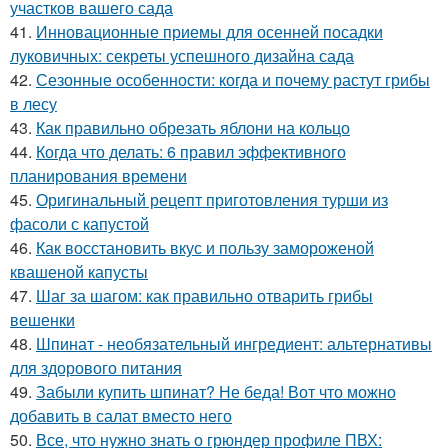
участков вашего сада
41.
Инновационные приемы для осенней посадки
луковичных: секреты успешного дизайна сада
42.
Сезонные особенности: когда и почему растут грибы
в лесу
43.
Как правильно обрезать яблони на кольцо
44.
Когда что делать: 6 правил эффективного
планирования времени
45.
Оригинальный рецепт приготовления турши из
фасоли с капустой
46.
Как восстановить вкус и пользу замороженой
квашеной капусты
47.
Шаг за шагом: как правильно отварить грибы
вешенки
48.
Шпинат - необязательный ингредиент: альтернативы
для здорового питания
49.
Забыли купить шпинат? Не беда! Вот что можно
добавить в салат вместо него
50.
Все, что нужно знать о грюндер профиле ПВХ: