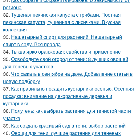
региона
32.
Тушеная пекинская капуста с грибами. Постная
пекинская капуста, тушенная с лисичками. Вкусная
коллекция
33.
Нашатырный спирт для растений. Нашатырный
спирт в саду. Вся правда
34.
Тыква ярко оранжевая: свойства и применение
35.
Освободите свой огород от тени: 8 лучших овощей
для теневых участков
36.
Что сажать в сентябре на даче. Добавление статьи в
новую подборку
37.
Как правильно посадить кустарники осенью. Осенняя
посадка: внимание на декоративные деревья и
кустарники
38.
Полутень: как выбрать растения для тенистой части
участка
39.
Как создать красивый сад в тени: выбор растений
40.
Овощи для тени: лучшие растения для теневых