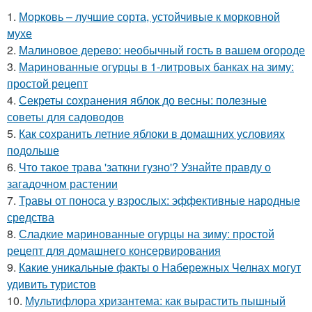
1.
Морковь – лучшие сорта, устойчивые к морковной
мухе
2.
Малиновое дерево: необычный гость в вашем огороде
3.
Маринованные огурцы в 1-литровых банках на зиму:
простой рецепт
4.
Секреты сохранения яблок до весны: полезные
советы для садоводов
5.
Как сохранить летние яблоки в домашних условиях
подольше
6.
Что такое трава 'заткни гузно'? Узнайте правду о
загадочном растении
7.
Травы от поноса у взрослых: эффективные народные
средства
8.
Сладкие маринованные огурцы на зиму: простой
рецепт для домашнего консервирования
9.
Какие уникальные факты о Набережных Челнах могут
удивить туристов
10.
Мультифлора хризантема: как вырастить пышный