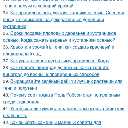
тени и получать хороший урожай
34.
Как правильно посадить кустарники осенью. Осенняя
посадка: внимание на декоративные деревья и
кустарники
35.
Сроки посадки плодовых деревьев и кустарников
осенью. Когда сажать деревья и кустарники осенью?
36.
Красота и урожай в тени: как создать красивый и
плодородный сад
37.
Как укрыть виноград на зиму правильно. Когда
38.
Как хранить виноград до весны. Как сохранить
виноград до весны: 5 проверенных способов
39.
Выращивайте зелёный рай: 10 лучших растений для
тени и полутени
40.
Почему сорт томата Поль Робсон стал популярным
среди садоводов
41.
Устойчива ли кукуруза к заморозкам осенью: миф или
реальность
42.
Как выбрать саженцы малины: советы для