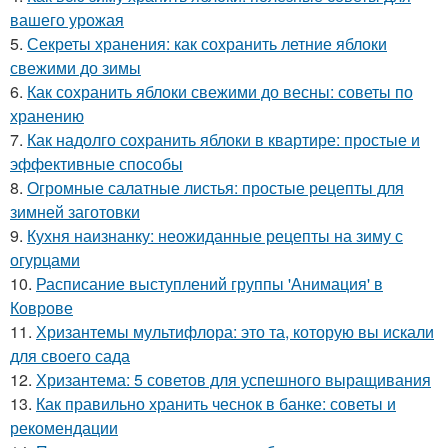
вашего урожая
5.
Секреты хранения: как сохранить летние яблоки
свежими до зимы
6.
Как сохранить яблоки свежими до весны: советы по
хранению
7.
Как надолго сохранить яблоки в квартире: простые и
эффективные способы
8.
Огромные салатные листья: простые рецепты для
зимней заготовки
9.
Кухня наизнанку: неожиданные рецепты на зиму с
огурцами
10.
Расписание выступлений группы 'Анимация' в
Коврове
11.
Хризантемы мультифлора: это та, которую вы искали
для своего сада
12.
Хризантема: 5 советов для успешного выращивания
13.
Как правильно хранить чеснок в банке: советы и
рекомендации