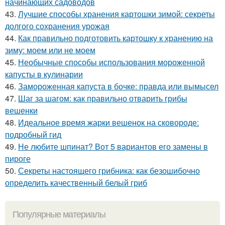
начинающих садоводов
43.
Лучшие способы хранения картошки зимой: секреты
долгого сохранения урожая
44.
Как правильно подготовить картошку к хранению на
зиму: моем или не моем
45.
Необычные способы использования мороженной
капусты в кулинарии
46.
Замороженная капуста в бочке: правда или вымысел
47.
Шаг за шагом: как правильно отварить грибы
вешенки
48.
Идеальное время жарки вешенок на сковороде:
подробный гид
49.
Не любите шпинат? Вот 5 вариантов его замены в
пироге
50.
Секреты настоящего грибника: как безошибочно
определить качественный белый гриб
Популярные материалы