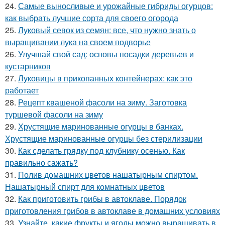
24.
Самые выносливые и урожайные гибриды огурцов:
как выбрать лучшие сорта для своего огорода
25.
Луковый севок из семян: все, что нужно знать о
выращивании лука на своем подворье
26.
Улучшай свой сад: основы посадки деревьев и
кустарников
27.
Луковицы в прикопанных контейнерах: как это
работает
28.
Рецепт квашеной фасоли на зиму. Заготовка
туршевой фасоли на зиму
29.
Хрустящие маринованные огурцы в банках.
Хрустящие маринованные огурцы без стерилизации
30.
Как сделать грядку под клубнику осенью. Как
правильно сажать?
31.
Полив домашних цветов нашатырным спиртом.
Нашатырный спирт для комнатных цветов
32.
Как приготовить грибы в автоклаве. Порядок
приготовления грибов в автоклаве в домашних условиях
33.
Узнайте, какие фрукты и ягоды можно выращивать в