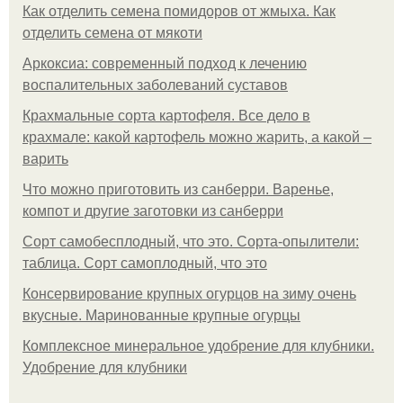
Как отделить семена помидоров от жмыха. Как
отделить семена от мякоти
Аркоксиа: современный подход к лечению
воспалительных заболеваний суставов
Крахмальные сорта картофеля. Все дело в
крахмале: какой картофель можно жарить, а какой –
варить
Что можно приготовить из санберри. Варенье,
компот и другие заготовки из санберри
Сорт самобесплодный, что это. Сорта-опылители:
таблица. Сорт самоплодный, что это
Консервирование крупных огурцов на зиму очень
вкусные. Маринованные крупные огурцы
Комплексное минеральное удобрение для клубники.
Удобрение для клубники