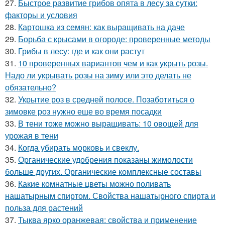
27.
Быстрое развитие грибов опята в лесу за сутки:
факторы и условия
28.
Картошка из семян: как выращивать на даче
29.
Борьба с крысами в огороде: проверенные методы
30.
Грибы в лесу: где и как они растут
31.
10 проверенных вариантов чем и как укрыть розы.
Надо ли укрывать розы на зиму или это делать не
обязательно?
32.
Укрытие роз в средней полосе. Позаботиться о
зимовке роз нужно еще во время посадки
33.
В тени тоже можно выращивать: 10 овощей для
урожая в тени
34.
Когда убирать морковь и свеклу.
35.
Органические удобрения показаны жимолости
больше других. Органические комплексные составы
36.
Какие комнатные цветы можно поливать
нашатырным спиртом. Свойства нашатырного спирта и
польза для растений
37.
Тыква ярко оранжевая: свойства и применение