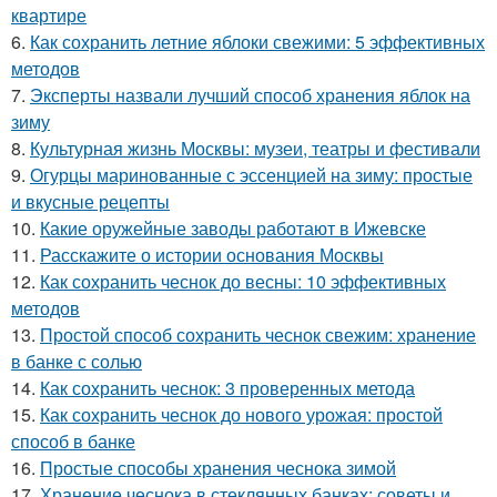
квартире
6.
Как сохранить летние яблоки свежими: 5 эффективных
методов
7.
Эксперты назвали лучший способ хранения яблок на
зиму
8.
Культурная жизнь Москвы: музеи, театры и фестивали
9.
Огурцы маринованные с эссенцией на зиму: простые
и вкусные рецепты
10.
Какие оружейные заводы работают в Ижевске
11.
Расскажите о истории основания Москвы
12.
Как сохранить чеснок до весны: 10 эффективных
методов
13.
Простой способ сохранить чеснок свежим: хранение
в банке с солью
14.
Как сохранить чеснок: 3 проверенных метода
15.
Как сохранить чеснок до нового урожая: простой
способ в банке
16.
Простые способы хранения чеснока зимой
17.
Хранение чеснока в стеклянных банках: советы и