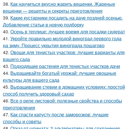
38.
Как научиться вкусно жарить вешенки. Жареные
вешенки — рецепты и секреты приготовления
39.
Какие кустарники посадить на даче поздней осенью.
Добавление статьи в новую подборку
40.
Осень в теплице: лучшее время для посадки сидерат
41.
Укройте правильно молодой виноград первого года
на зиму. Процесс укрытия винограда пошагово
42.
Овощи для тенистых участков: лучшие варианты для
вашего сада
43.
Подходящие растения для тенистых участков дачи
44.
Выращивайте богатый урожай: лучшие овощные
культуры для вашего сада
45.
Выращивание стевии в домашних условиях: простой
способ получить здоровый сахар
46.
Все о репе листовой: полезные свойства и способы
приготовления
47.
Как спасти капусту после заморозков: лучшие
способы и советы
48.
Отказ от шпината: 3 альтернативы для сохранения