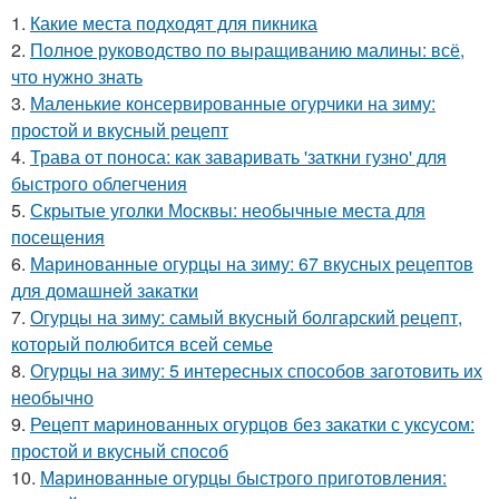
1.
Какие места подходят для пикника
2.
Полное руководство по выращиванию малины: всё,
что нужно знать
3.
Маленькие консервированные огурчики на зиму:
простой и вкусный рецепт
4.
Трава от поноса: как заваривать 'заткни гузно' для
быстрого облегчения
5.
Скрытые уголки Москвы: необычные места для
посещения
6.
Маринованные огурцы на зиму: 67 вкусных рецептов
для домашней закатки
7.
Огурцы на зиму: самый вкусный болгарский рецепт,
который полюбится всей семье
8.
Огурцы на зиму: 5 интересных способов заготовить их
необычно
9.
Рецепт маринованных огурцов без закатки с уксусом:
простой и вкусный способ
10.
Маринованные огурцы быстрого приготовления: