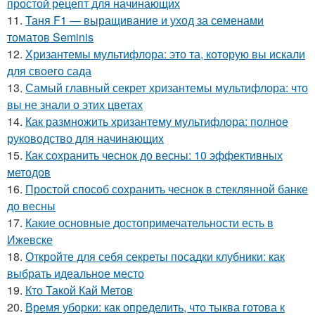
простой рецепт для начинающих
11.
Таня F1 — выращивание и уход за семенами
томатов Seminis
12.
Хризантемы мультифлора: это та, которую вы искали
для своего сада
13.
Самый главный секрет хризантемы мультифлора: что
вы не знали о этих цветах
14.
Как размножить хризантему мультифлора: полное
руководство для начинающих
15.
Как сохранить чеснок до весны: 10 эффективных
методов
16.
Простой способ сохранить чеснок в стеклянной банке
до весны
17.
Какие основные достопримечательности есть в
Ижевске
18.
Откройте для себя секреты посадки клубники: как
выбрать идеальное место
19.
Кто Такой Кай Метов
20.
Время уборки: как определить, что тыква готова к