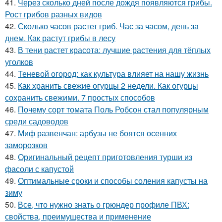
41.
Через сколько дней после дождя появляются грибы.
Рост грибов разных видов
42.
Сколько часов растет гриб. Час за часом, день за
днем. Как растут грибы в лесу
43.
В тени растет красота: лучшие растения для тёплых
уголков
44.
Теневой огород: как культура влияет на нашу жизнь
45.
Как хранить свежие огурцы 2 недели. Как огурцы
сохранить свежими. 7 простых способов
46.
Почему сорт томата Поль Робсон стал популярным
среди садоводов
47.
Миф развенчан: арбузы не боятся осенних
заморозков
48.
Оригинальный рецепт приготовления турши из
фасоли с капустой
49.
Оптимальные сроки и способы соления капусты на
зиму
50.
Все, что нужно знать о грюндер профиле ПВХ:
свойства, преимущества и применение