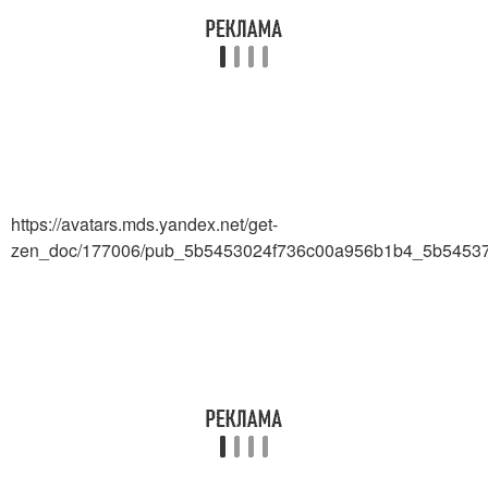
https://avatars.mds.yandex.net/get-
zen_doc/177006/pub_5b5453024f736c00a956b1b4_5b54537