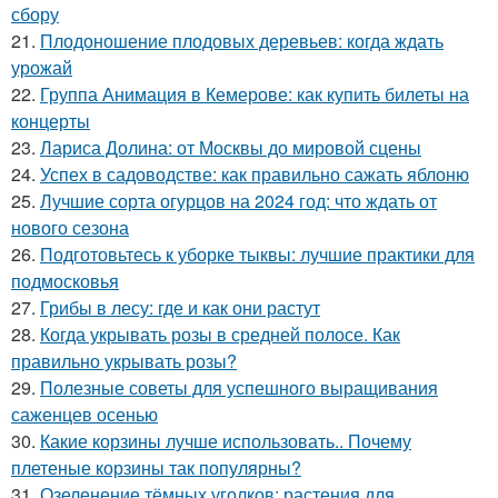
сбору
21.
Плодоношение плодовых деревьев: когда ждать
урожай
22.
Группа Анимация в Кемерове: как купить билеты на
концерты
23.
Лариса Долина: от Москвы до мировой сцены
24.
Успех в садоводстве: как правильно сажать яблоню
25.
Лучшие сорта огурцов на 2024 год: что ждать от
нового сезона
26.
Подготовьтесь к уборке тыквы: лучшие практики для
подмосковья
27.
Грибы в лесу: где и как они растут
28.
Когда укрывать розы в средней полосе. Как
правильно укрывать розы?
29.
Полезные советы для успешного выращивания
саженцев осенью
30.
Какие корзины лучше использовать.. Почему
плетеные корзины так популярны?
31.
Озеленение тёмных уголков: растения для