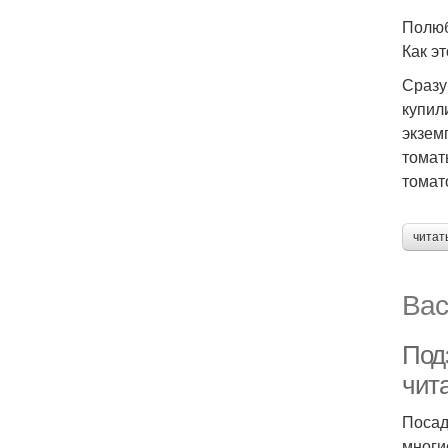
Полюб
Как э
Сразу
купил
экзем
томат
томат
читат
Вас
Под
чита
Посад
многи