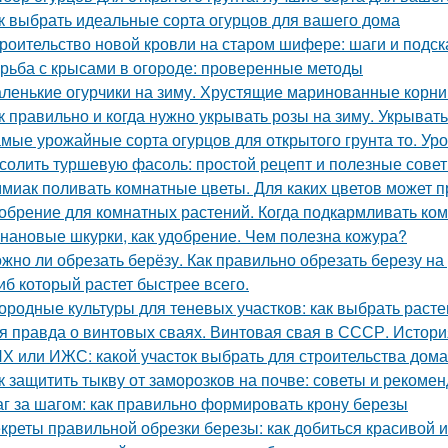
к выбрать идеальные сорта огурцов для вашего дома
роительство новой кровли на старом шифере: шаги и подск
рьба с крысами в огороде: проверенные методы
ленькие огурчики на зиму. Хрустящие маринованные корни
к правильно и когда нужно укрывать розы на зиму. Укрыват
мые урожайные сорта огурцов для открытого грунта то. Ур
солить туршевую фасоль: простой рецепт и полезные сове
миак поливать комнатные цветы. Для каких цветов может п
обрение для комнатных растений. Когда подкармливать ко
нановые шкурки, как удобрение. Чем полезна кожура?
жно ли обрезать берёзу. Как правильно обрезать березу на
иб который растет быстрее всего.
ородные культуры для теневых участков: как выбрать расте
я правда о винтовых сваях. Винтовая свая в СССР. Истор
Х или ИЖС: какой участок выбрать для строительства дома
к защитить тыкву от заморозков на почве: советы и рекоме
г за шагом: как правильно формировать крону березы
креты правильной обрезки березы: как добиться красивой 