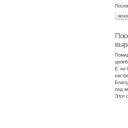
Посев
читат
Пос
выр
Помид
целеб
Е, но
настр
Благо
под з
Этот 