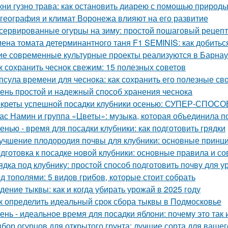
кни гузно трава: как остановить диарею с помощью природ
 география и климат Воронежа влияют на его развитие
сервированные огурцы на зиму: простой пошаговый рецеп
ена томата детерминантного таня F1 SEMINIS: как добитьс
ие современные культурные проекты реализуются в Барна
к сохранить чеснок свежим: 15 полезных советов
псула времени для чеснока: как сохранить его полезные св
ень простой и надежный способ хранения чеснока
креты успешной посадки клубники осенью: СУПЕР-СПОСОБ
ас Намин и группа «Цветы»: музыка, которая объединила п
енью - время для посадки клубники: как подготовить грядки
учшение плодородия почвы для клубники: основные принц
дготовка к посадке новой клубники: основные правила и со
ядка под клубнику: простой способ подготовить почву для 
д тополями: 5 видов грибов, которые стоит собрать
дение тыквы: как и когда убирать урожай в 2025 году
к определить идеальный срок сбора тыквы в Подмосковье
ень - идеальное время для посадки яблони: почему это так и
бор огурцов для открытого грунта: лучшие сорта для вашег