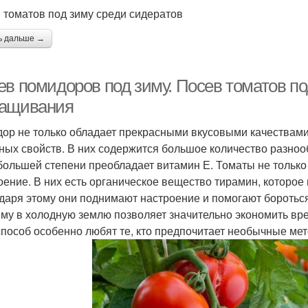
 томатов под зиму среди сидератов
ь дальше →
ев помидоров под зиму. Посев томатов по
ащивания
ор не только обладает прекрасными вкусовыми качествами
ных свойств. В них содержится большое количество разнообр
 большей степени преобладает витамин Е. Томаты не только
оение. В них есть органическое вещество тирамин, которое
даря этому они поднимают настроение и помогают боротьс
иму в холодную землю позволяет значительно экономить вре
способ особенно любят те, кто предпочитает необычные ме