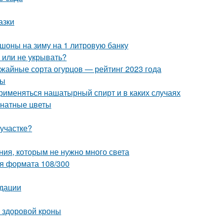
азки
шоны на зиму на 1 литровую банку
ь или не укрывать?
ожайные сорта огурцов — рейтинг 2023 года
ты
рименяться нашатырный спирт и в каких случаях
мнатные цветы
 участке?
ния, которым не нужно много света
ия формата 108/300
ндации
и здоровой кроны