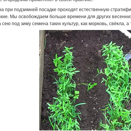
а при подзимней посадке проходят естественную стратифи
пкие. Мы освобождаем больше времени для других весенних р
а сею под зиму семена таких культур, как морковь, свёкла, а