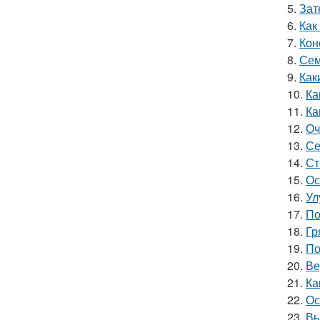
5.
Зат
6.
Как
7.
Кон
8.
Сем
9.
Как
10.
Ка
11.
Ка
12.
Оч
13.
Се
14.
Ст
15.
Ос
16.
Ул
17.
По
18.
Гр
19.
По
20.
Ве
21.
Ка
22.
Ос
23.
Вы