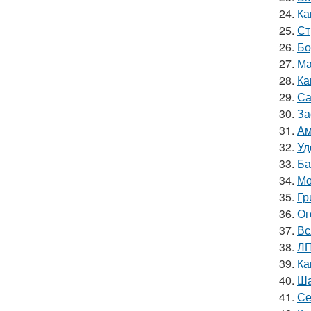
24.
Ка
25.
Ст
26.
Бо
27.
Ма
28.
Ка
29.
Са
30.
За
31.
Ам
32.
Уд
33.
Ба
34.
Мо
35.
Гр
36.
Ог
37.
Вс
38.
ЛП
39.
Ка
40.
Ша
41.
Се