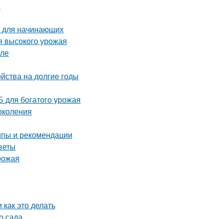
ы
т для начинающих
я высокого урожая
уле
ойства на долгие годы
 для богатого урожая
околения
ипы и рекомендации
веты
урожая
 как это делать
о сада