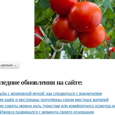
ь дальше →
ледние обновления на сайте:
ьба с морковной мухой: как справиться с вредителем
ие кафе и рестораны популярны среди местных жителей
ие советы можно дать туристам для комфортного осмотра 
 Ижевск развивался с момента своего основания