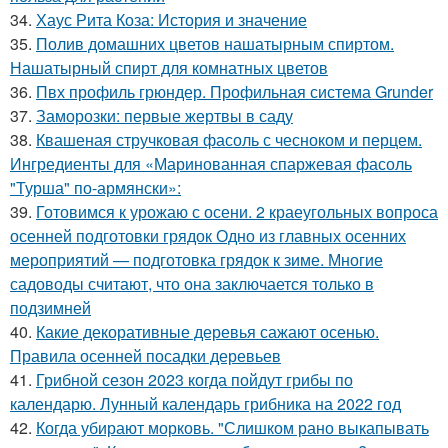
34.
Хаус Рита Коза: История и значение
35.
Полив домашних цветов нашатырным спиртом.
Нашатырный спирт для комнатных цветов
36.
Пвх профиль грюндер. Профильная система Grunder
37.
Заморозки: первые жертвы в саду
38.
Квашеная стручковая фасоль с чесноком и перцем.
Ингредиенты для «Маринованная спаржевая фасоль
"Турша" по-армянски»:
39.
Готовимся к урожаю с осени. 2 краеугольных вопроса
осенней подготовки грядок Одно из главных осенних
мероприятий — подготовка грядок к зиме. Многие
садоводы считают, что она заключается только в
подзимней
40.
Какие декоративные деревья сажают осенью.
Правила осенней посадки деревьев
41.
Грибной сезон 2023 когда пойдут грибы по
календарю. Лунный календарь грибника на 2022 год
42.
Когда убирают морковь. "Слишком рано выкапывать