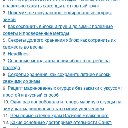
правильно сажать саженцы в открытый грунт
3.
Почему я не покупаю консервированные огурцы
зимой
4.
Как сохранить яблоки и груши до зимы: полезные
советы и проверенные методы
5.
Секреты долгого хранения яблок: как сохранить их
свежесть до весны
6.
Headlines:
7.
Основные методы хранения яблок в погребе на
полгода
8.
Секреты хранения: как сохранить летние яблоки
свежими до зимы
9.
Рецепт маринованных огурцов без закатки с уксусом:
простой и вкусный способ
10.
Один раз попробовала и теперь мариную огурцы на
зиму: как маринование стало моим увлечением
11.
Чем примечателен храм Василия Блаженного
12.
Какие основные достопримечательности Санкт-