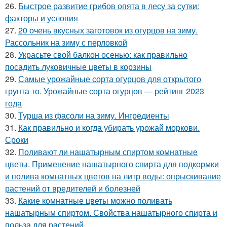
26.
Быстрое развитие грибов опята в лесу за сутки:
факторы и условия
27.
20 очень вкусных заготовок из огурцов на зиму.
Рассольник на зиму с перловкой
28.
Украсьте свой балкон осенью: как правильно
посадить луковичные цветы в корзины
29.
Самые урожайные сорта огурцов для открытого
грунта то. Урожайные сорта огурцов — рейтинг 2023
года
30.
Турша из фасоли на зиму. Ингредиенты
31.
Как правильно и когда убирать урожай моркови.
Сроки
32.
Поливают ли нашатырным спиртом комнатные
цветы. Применение нашатырного спирта для подкормки
и полива комнатных цветов на литр воды: опрыскивание
растений от вредителей и болезней
33.
Какие комнатные цветы можно поливать
нашатырным спиртом. Свойства нашатырного спирта и
польза для растений