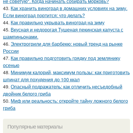
не советую". Когда начинать собирать морковь?
43.
Как хранить виноград в домашних условиях на зиму.
Если виноград портится: что делать?
44.
Как правильно укрывать виноград на зиму
45.
Вкусная и недорогая Тушеная пекинская капуста с
шампиньонами.
46.
Электрогрили для барбекю: новый тренд на рынке
России
47.
Как правильно подготовить грядку под землянику
осенью
48.
Минимум калорий, максимум пользы: как приготовить
шпинат для похудения до 100 ккал
49.
Опасный подражатель: как отличить несъедобный
двойник белого гриба
50.
Миф или реальность: откройте тайну ложного белого
гриба
Популярные материалы