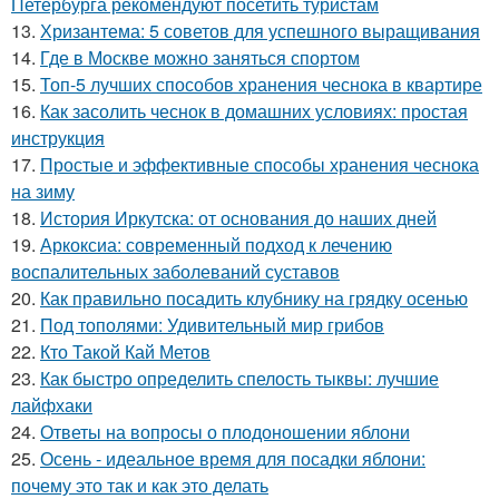
Петербурга рекомендуют посетить туристам
13.
Хризантема: 5 советов для успешного выращивания
14.
Где в Москве можно заняться спортом
15.
Топ-5 лучших способов хранения чеснока в квартире
16.
Как засолить чеснок в домашних условиях: простая
инструкция
17.
Простые и эффективные способы хранения чеснока
на зиму
18.
История Иркутска: от основания до наших дней
19.
Аркоксиа: современный подход к лечению
воспалительных заболеваний суставов
20.
Как правильно посадить клубнику на грядку осенью
21.
Под тополями: Удивительный мир грибов
22.
Кто Такой Кай Метов
23.
Как быстро определить спелость тыквы: лучшие
лайфхаки
24.
Ответы на вопросы о плодоношении яблони
25.
Осень - идеальное время для посадки яблони:
почему это так и как это делать