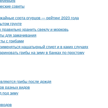
деревьев
ческие советы
ожайные сорта огурцов — рейтинг 2023 года
ытом грунте
к правильно хранить свеклу и морковь
аты для замачивания
сты с грибами
рименяться нашатырный спирт и в каких случаях
ариновать грибы на зиму в банках по простому
являются грибы после дождя
бов разных видов
д под зиму
оводов