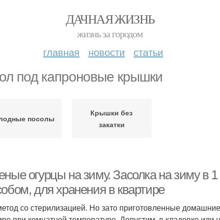
ДАЧНАЯ ЖИЗНЬ
жизнь за городом
главная
новости
статьи
ол под капроновые крышки
Крышки без
лодные посолы
закатки
ные огурцы на зиму. Засолка на зиму в 
собом, для хранения в квартире
метод со стерилизацией. Но зато приготовленные домашние
ире при комнатной температуре. Допустим, в кладовке или 