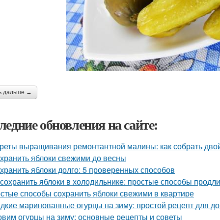
ь дальше →
ледние обновления на сайте:
реты выращивания ремонтантной малины: как собрать дво
 хранить яблоки свежими до весны
 хранить яблоки долго: 5 проверенных способов
 сохранить яблоки в холодильнике: простые способы продл
стые способы сохранить яблоки свежими в квартире
дкие маринованные огурцы на зиму: простой рецепт для 
овим огурцы на зиму: основные рецепты и советы