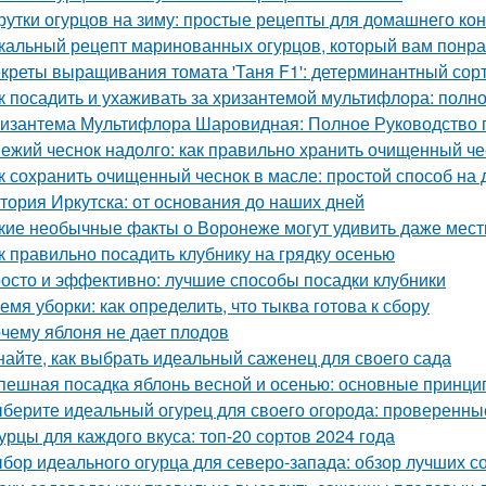
рутки огурцов на зиму: простые рецепты для домашнего к
кальный рецепт маринованных огурцов, который вам понр
креты выращивания томата 'Таня F1': детерминантный сорт
к посадить и ухаживать за хризантемой мультифлора: полн
изантема Мультифлора Шаровидная: Полное Руководство
ежий чеснок надолго: как правильно хранить очищенный че
к сохранить очищенный чеснок в масле: простой способ на
тория Иркутска: от основания до наших дней
кие необычные факты о Воронеже могут удивить даже мес
к правильно посадить клубнику на грядку осенью
осто и эффективно: лучшие способы посадки клубники
емя уборки: как определить, что тыква готова к сбору
чему яблоня не дает плодов
найте, как выбрать идеальный саженец для своего сада
пешная посадка яблонь весной и осенью: основные принци
берите идеальный огурец для своего огорода: проверенны
урцы для каждого вкуса: топ-20 сортов 2024 года
бор идеального огурца для северо-запада: обзор лучших с