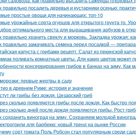
оки садовода: как правильно высадить саженцы плодовых 
к правильно посадить деревья и кустарники осенью: практи
мые простые овощи для начинающих: топ-10
мые урожайные сорта огурцов для открытого грунта то. Ур
дбор оптимального места для выращивания арбузов в откр
к правильно хранить свеклу и морковь. Закладка урожая: ка
к правильно замачивать семена перед посадкой — препар
тайская капуста с грибами рецепт. Салат из пекинской капу
миак поливать комнатные цветы. Для каких цветов может п
обенности консервирования грибов в банках на зиму. Как м
ту
морозки: первые жертвы в саду
тио в древнем Риме: история и значение
стут ли грибы без дождя. Цезарский гриб
рез сколько появляются грибы после дождя. Как быстро по
рез сколько дней после дождя появляются грибы. Рост гри
к сохранить виноград на зиму. Сохраняем молодой виногра
ектрогрили для барбекю: новый тренд на рынке России
чему сорт томата Поль Робсон стал популярным среди сад