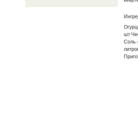
Ингре
Огурц
шт Че
Соль 
литро
Приго