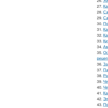
26.
Ур
27.
Ка
28.
Са
29.
Са
30.
По
31.
Ка
32.
Ка
33.
Ки
34.
Ам
35.
Ос
рецеп
36.
За
37.
Па
38.
Ра
39.
Че
40.
Че
41.
Ка
42.
Эл
43.
По