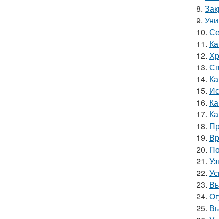
8.
Зак
9.
Уни
10.
Се
11.
Ка
12.
Хр
13.
Св
14.
Ка
15.
Ис
16.
Ка
17.
Ка
18.
Пр
19.
Вр
20.
По
21.
Уз
22.
Ус
23.
Вы
24.
Ог
25.
Вы