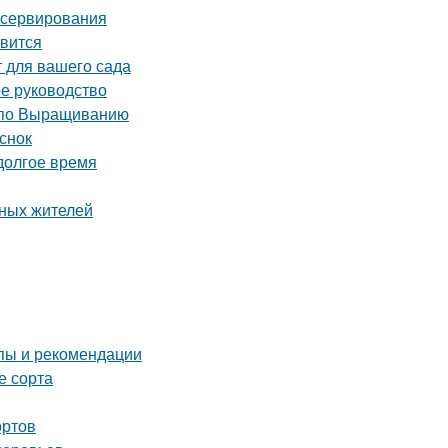
онсервирования
авится
 для вашего сада
ое руководство
 по Выращиванию
снок
 долгое время
тных жителей
пы и рекомендации
е сорта
ортов