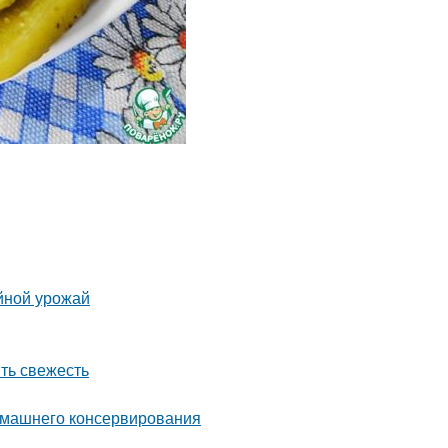
йной урожай
ить свежесть
домашнего консервирования