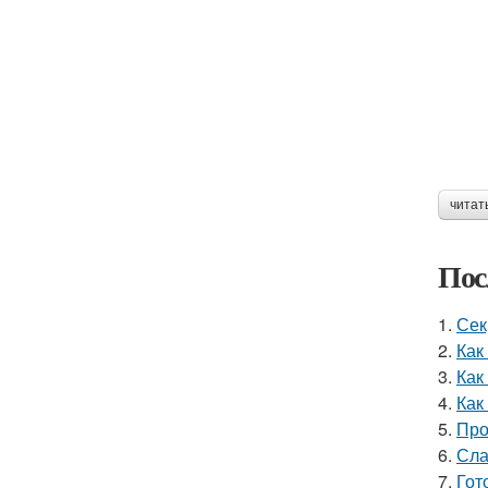
читат
Пос
1.
Сек
2.
Как
3.
Как
4.
Как
5.
Про
6.
Сла
7.
Гот