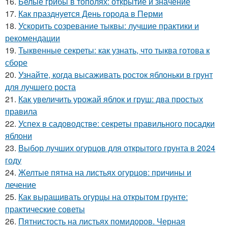
16.
Белые грибы в тополях: открытие и значение
17.
Как празднуется День города в Перми
18.
Ускорить созревание тыквы: лучшие практики и
рекомендации
19.
Тыквенные секреты: как узнать, что тыква готова к
сборе
20.
Узнайте, когда высаживать росток яблоньки в грунт
для лучшего роста
21.
Как увеличить урожай яблок и груш: два простых
правила
22.
Успех в садоводстве: секреты правильного посадки
яблони
23.
Выбор лучших огурцов для открытого грунта в 2024
году
24.
Желтые пятна на листьях огурцов: причины и
лечение
25.
Как выращивать огурцы на открытом грунте:
практические советы
26.
Пятнистость на листьях помидоров. Черная