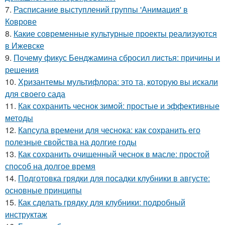
7.
Расписание выступлений группы 'Анимация' в
Коврове
8.
Какие современные культурные проекты реализуются
в Ижевске
9.
Почему фикус Бенджамина сбросил листья: причины и
решения
10.
Хризантемы мультифлора: это та, которую вы искали
для своего сада
11.
Как сохранить чеснок зимой: простые и эффективные
методы
12.
Капсула времени для чеснока: как сохранить его
полезные свойства на долгие годы
13.
Как сохранить очищенный чеснок в масле: простой
способ на долгое время
14.
Подготовка грядки для посадки клубники в августе:
основные принципы
15.
Как сделать грядку для клубники: подробный
инструктаж