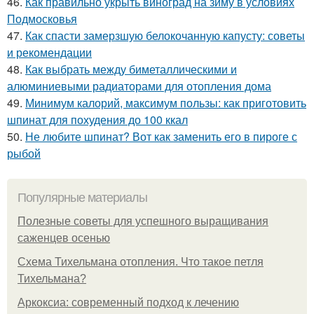
46.
Как правильно укрыть виноград на зиму в условиях
Подмосковья
47.
Как спасти замерзшую белокочанную капусту: советы
и рекомендации
48.
Как выбрать между биметаллическими и
алюминиевыми радиаторами для отопления дома
49.
Минимум калорий, максимум пользы: как приготовить
шпинат для похудения до 100 ккал
50.
Не любите шпинат? Вот как заменить его в пироге с
рыбой
Популярные материалы
Полезные советы для успешного выращивания
саженцев осенью
Схема Тихельмана отопления. Что такое петля
Тихельмана?
Аркоксиа: современный подход к лечению