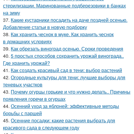
стерилизации. Маринованные подберезовики в банках
на зиму
37.
Какие кустарники посадить на даче поздней осенью.
Добавление статьи в новую подборку
38.
Как хранить чеснок в муке. Как хранить чеснок
в домашних условиях
39.
Как обрезать виноград осенью. Сроки проведения
40.
5 простых способов сохранить урожай винограда..
Где хранить урожай?
41.
Как создать красивый сад в тени: выбор растений
42.
Огородные культуры для тени: лучшие выборы для
теневых участков
43.
Почему огурцы горькие и что нужно делать.. Причины
появления горечи в огурцах
44.
Осенний уход за яблоней: эффективные методы
борьбы с паршей
45.
Осенние посадки: какие растения выбрать для
красивого сада в следующем году