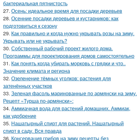
бактериальная пятнистость
27.
Осень: идеальное время для посадки деревьев
28.
Осенние посадки деревьев и кустарников: как
подготовиться к сезону
29.
Как правильно и когда нужно укрывать розы на зиму.
Укрывать или не укрывать?
30.
Собственный рабочий проект жилого дома.
Программы для проектирования домов самостоятельно
31.
Как понять когда убирать морковь с грядки и что..
Значение климата и региона
32.
Озеленение тёмных уголков: растения для
затенённых участков
33.
Зеленая фасоль маринованные по армянски на зиму.
Рецепт «Турша по-армянски»:
34.
Аммиачная вода для растений домашних. Аммиак,
как удобрение
35.
Нашатырный спирт для растений. Нашатырный
спирт в саду. Вся правда
36.
Консервация грибов на зиму рецепты без