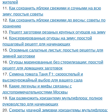
жителей
11.
Как сохранить яблоки свежими и сочными на всю
зиму: простые советы
12.
Как сохранить яблоки свежими до весны: советы по
хранению
13.
Рецепт заготовки резаных крупных огурцов на зиму
14.
Консервированные огурцы на зиму: простой
пошаговый рецепт для начинающих
15.
Огромные салатные листья: простые рецепты для
зимней заготовки
16.
Огурцы маринованные без стерилизации: простой
рецепт для домашних заготовок
17.
Семена томата Таня F1: скороспелый и
высокоурожайный выбор для вашего сада
18.
Какие легенды и мифы связаны с
достопримечательностями Москвы
19.
Как размножить хризантему мультифлора: полное
руководство для начинающих
20.
Секреты удачной зимовки хризантемы мультифлора: