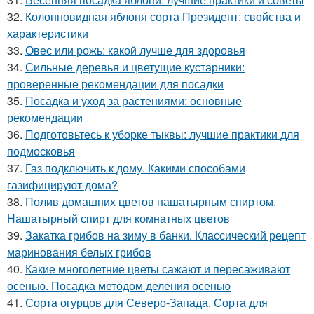
32.
Колонновидная яблоня сорта Президент: свойства и
характеристики
33.
Овес или рожь: какой лучше для здоровья
34.
Сильные деревья и цветущие кустарники:
проверенные рекомендации для посадки
35.
Посадка и уход за растениями: основные
рекомендации
36.
Подготовьтесь к уборке тыквы: лучшие практики для
подмосковья
37.
Газ подключить к дому. Какими способами
газифицируют дома?
38.
Полив домашних цветов нашатырным спиртом.
Нашатырный спирт для комнатных цветов
39.
Закатка грибов на зиму в банки. Классический рецепт
маринования белых грибов
40.
Какие многолетние цветы сажают и пересаживают
осенью. Посадка методом деления осенью
41.
Сорта огурцов для Северо-Запада. Сорта для