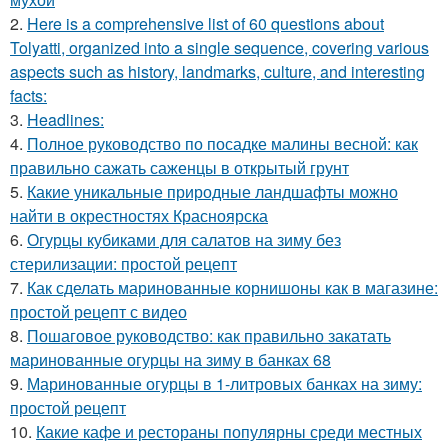
2.
Here is a comprehensive list of 60 questions about
Tolyatti, organized into a single sequence, covering various
aspects such as history, landmarks, culture, and interesting
facts:
3.
Headlines:
4.
Полное руководство по посадке малины весной: как
правильно сажать саженцы в открытый грунт
5.
Какие уникальные природные ландшафты можно
найти в окрестностях Красноярска
6.
Огурцы кубиками для салатов на зиму без
стерилизации: простой рецепт
7.
Как сделать маринованные корнишоны как в магазине:
простой рецепт с видео
8.
Пошаговое руководство: как правильно закатать
маринованные огурцы на зиму в банках 68
9.
Маринованные огурцы в 1-литровых банках на зиму:
простой рецепт
10.
Какие кафе и рестораны популярны среди местных