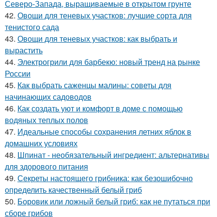
Северо-Запада, выращиваемые в открытом грунте
42.
Овощи для теневых участков: лучшие сорта для
тенистого сада
43.
Овощи для теневых участков: как выбрать и
вырастить
44.
Электрогрили для барбекю: новый тренд на рынке
России
45.
Как выбрать саженцы малины: советы для
начинающих садоводов
46.
Как создать уют и комфорт в доме с помощью
водяных теплых полов
47.
Идеальные способы сохранения летних яблок в
домашних условиях
48.
Шпинат - необязательный ингредиент: альтернативы
для здорового питания
49.
Секреты настоящего грибника: как безошибочно
определить качественный белый гриб
50.
Боровик или ложный белый гриб: как не путаться при
сборе грибов