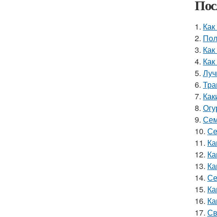
Пос
1.
Как
2.
Пол
3.
Как
4.
Как
5.
Луч
6.
Тра
7.
Как
8.
Огу
9.
Сем
10.
Се
11.
Ка
12.
Ка
13.
Ка
14.
Се
15.
Ка
16.
Ка
17.
Св