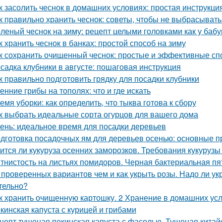
к засолить чеснок в домашних условиях: простая инструкци
к правильно хранить чеснок: советы, чтобы не выбрасыват
леный чеснок на зиму: рецепт целыми головками как у баб
к хранить чеснок в банках: простой способ на зиму
к сохранить очищенный чеснок: простые и эффективные с
садка клубники в августе: пошаговая инструкция
к правильно подготовить грядку для посадки клубники
енние грибы на тополях: что и где искать
емя уборки: как определить, что тыква готова к сбору
к выбрать идеальные сорта огурцов для вашего дома
ень: идеальное время для посадки деревьев
дготовка посадочных ям для деревьев осенью: основные 
ится ли кукуруза осенних заморозков. Требования кукурузы
тнистость на листьях помидоров. Черная бактериальная пя
 проверенных вариантов чем и как укрыть розы. Надо ли укр
тельно?
к хранить очищенную картошку. 2 Хранение в домашних ус
кинская капуста с курицей и грибами
цепт тушеная пекинская капуста с фасолью. Тушеная китай