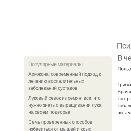
Пси
В ч
Популярные материалы
​​​​​​
Аркоксиа: современный подход к
лечению воспалительных
Грибы
заболеваний суставов
Врачи
контр
Луковый севок из семян: все, что
кобал
нужно знать о выращивании лука
витам
на своем подворье
Семь проверенных способов
избавиться от мышей и крыс