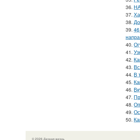
36.
НА
37.
Ха
38.
До
39.
46
напра
40.
Ог
41.
Уз
42.
Ка
43.
Вс
44.
В 
45.
Ка
46.
Вк
47.
Пр
48.
Оп
49.
Ос
50.
Ка
© 2026 Дачная жизнь