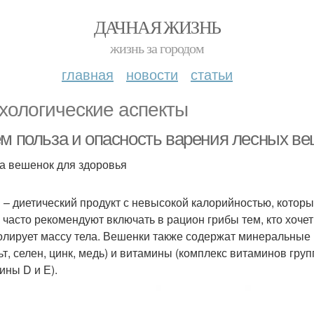
ДАЧНАЯ ЖИЗНЬ
жизнь за городом
главная
новости
статьи
хологические аспекты
ем польза и опасность варения лесных в
​Польза вешенок для здоровья
 – диетический продукт с невысокой калорийностью, котор
 часто рекомендуют включать в рацион грибы тем, кто хочет
олирует массу тела. Вешенки также содержат минеральные 
ьт, селен, цинк, медь) и витамины (комплекс витаминов гру
ины D и Е).