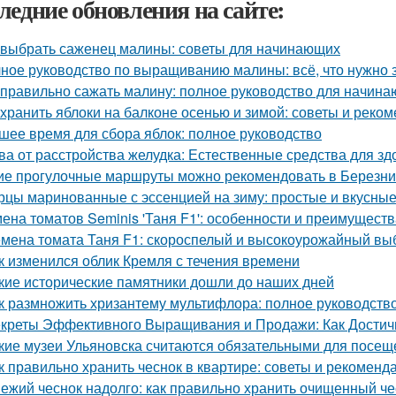
ледние обновления на сайте:
 выбрать саженец малины: советы для начинающих
ное руководство по выращиванию малины: всё, что нужно 
 правильно сажать малину: полное руководство для начин
 хранить яблоки на балконе осенью и зимой: советы и реко
шее время для сбора яблок: полное руководство
ва от расстройства желудка: Естественные средства для 
ие прогулочные маршруты можно рекомендовать в Березни
рцы маринованные с эссенцией на зиму: простые и вкусны
ена томатов Seminis 'Таня F1': особенности и преимуществ
мена томата Таня F1: скороспелый и высокоурожайный вы
к изменился облик Кремля с течения времени
кие исторические памятники дошли до наших дней
к размножить хризантему мультифлора: полное руководств
креты Эффективного Выращивания и Продажи: Как Достичь
кие музеи Ульяновска считаются обязательными для посещ
к правильно хранить чеснок в квартире: советы и рекоменд
ежий чеснок надолго: как правильно хранить очищенный че