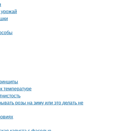
я
ь урожай
ушки
пособы
принципы
 к температуре
тнистость
ывать розы на зиму или это делать не
ловиях
ская капуста с фасолью