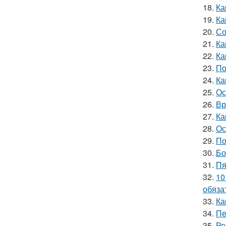
18.
Ка
19.
Ка
20.
Со
21.
Ка
22.
Ка
23.
По
24.
Ка
25.
Ос
26.
Вр
27.
Ка
28.
Ос
29.
По
30.
Бо
31.
Пя
32.
10
обяза
33.
Ка
34.
Пе
35.
Ре