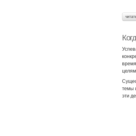
читат
Ког
Успев
конкр
время
целям
Сущес
темы 
эти д