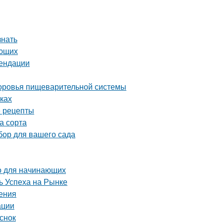
знать
ающих
мендации
здоровья пищеварительной системы
ках
е рецепты
а сорта
бор для вашего сада
о для начинающих
 Успеха на Рынке
ения
ации
снок