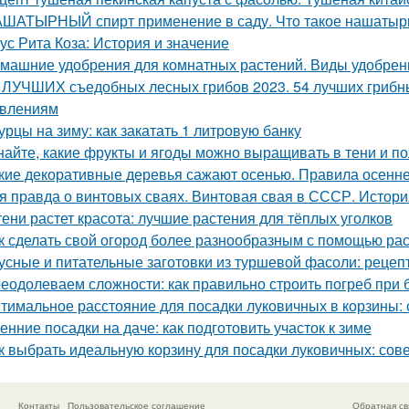
ШАТЫРНЫЙ спирт применение в саду. Что такое нашатырны
ус Рита Коза: История и значение
машние удобрения для комнатных растений. Виды удобрен
 ЛУЧШИХ съедобных лесных грибов 2023. 54 лучших грибны
влениям
урцы на зиму: как закатать 1 литровую банку
найте, какие фрукты и ягоды можно выращивать в тени и п
кие декоративные деревья сажают осенью. Правила осенне
я правда о винтовых сваях. Винтовая свая в СССР. Истор
тени растет красота: лучшие растения для тёплых уголков
к сделать свой огород более разнообразным с помощью раст
усные и питательные заготовки из туршевой фасоли: рецеп
еодолеваем сложности: как правильно строить погреб при 
тимальное расстояние для посадки луковичных в корзины
енние посадки на даче: как подготовить участок к зиме
к выбрать идеальную корзину для посадки луковичных: сов
Контакты
Пользовательское соглашение
Обратная св