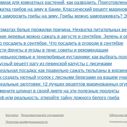
миак для комнатных растений, как разводить. Приготовлени
катка грибов на зиму в банки. Классический рецепт марино
к заморозить грибы на зиму. Грибы можно замораживать? Э
томатах белые прожилки причина. Нехватка питательных в
кие деревья можно сажать в августе и сентябре. Зелень и 
о посадить в сентябре. Что посадить в огороде в сентябре
сти фрукты и ягоды в тени: советы и рекомендации
невыносливые и тенелюбивые кустарники: как выбрать под
усный рецепт рагу из пекинской капусты с лисичками
еальная посадка: как правильно сажать тюльпаны в корзин
к создать уютный уголок с лесными березами на вашем уча
еальные заготовки: 12 лучших рецептов маринованных огу
мените шпинат в своей диете на эти полезные продукты
ф или реальность: откройте тайну ложного белого гриба
Контакты
Пользовательское соглашение
Обратная св
Политика конфидециальности
Копирование раз