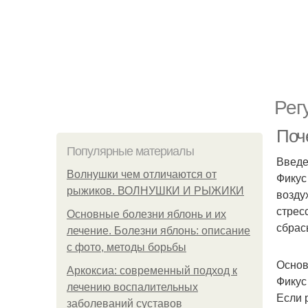
Рег
Поч
Популярные материалы
Введ
Волнушки чем отличаются от
Фикус
рыжиков. ВОЛНУШКИ И РЫЖИКИ
возду
стрес
Основные болезни яблонь и их
сбрас
лечение. Болезни яблонь: описание
с фото, методы борьбы
Основ
Аркоксиа: современный подход к
Фикус
лечению воспалительных
Если 
заболеваний суставов