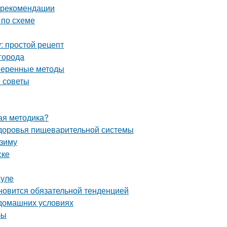
и рекомендации
 по схеме
: простой рецепт
города
оверенные методы
е советы
ная методика?
 здоровья пищеварительной системы
 зиму
ске
ауле
ановится обязательной тенденцией
 домашних условиях
бы