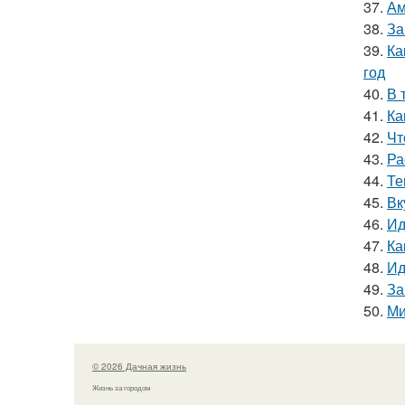
37.
Ам
38.
За
39.
Ка
год
40.
В 
41.
Ка
42.
Чт
43.
Ра
44.
Те
45.
Вк
46.
Ид
47.
Ка
48.
Ид
49.
За
50.
Ми
© 2026 Дачная жизнь
Жизнь за городом