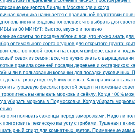
списание концертов Линды в Москве: где и когда
личная клубника начинается с правильной подготовки почв
дтопольник или рядовка тополевая: что выбрать для своего
ИБЫ за 30 МИНУТ: быстро, вкусно и полезно
сенние советы по посадке яблони: все, что нужно знать д
бор оптимального сорта огурцов для открытого грунта: кр
роительство новой кровли на старом шифере: шаги и подск
ковый севок из семян: все, что нужно знать о выращивании
лотые правила осенней посадки деревьев и кустарников: ка
обны ли в пользовании корзинки для посадки луковичных. 
к сделать грядку под клубнику осенью. Как правильно сажат
солить туршевую фасоль: простой рецепт и полезные сове
 торопитесь выкапывать морковь и свёклу. Когда 100% мож
гда убирать морковь в Подмосковье. Когда убирать морковь:
нению
жно ли поливать саженцы перед заморозками. Надо ли пол
к приготовить пекинскую капусту с грибами. Тушеная пекинс
шатырный спирт для комнатных цветов. Применение аммиак