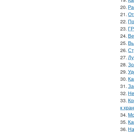
20.
Ра
21.
От
22.
По
23.
ГР
24.
Ве
25.
Вы
26.
Ст
27.
Лу
28.
Зо
29.
Уд
30.
Ка
31.
За
32.
Не
33.
Ко
к хра
34.
Мо
35.
Ка
36.
На