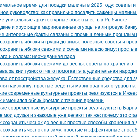
имальное время для посадки малины в 2025 году: советы 
ное руководство: как правильно посадить саженцы малины
ие уникальные архитектурные объекты есть в Рыбинске
дкие и хрустящие маринованные огурцы на литровую банку
ие интересные факты связаны с промышленным прошлым 
 сохранить яблоки и груши до зимы: полезные советы и пр
 сохранить яблоки свежими и сочными на всю зиму: просты
ага и солома: неожиданная пара
 сохранить яблоки свежими до весны: советы по хранению
ава заткни гузно: от чего помогает эта удивительная народ
ава от расстройства желудка: Естественные средства для
хня наизнанку: простые рецепты маринованных огурцов на
кие современные культурные проекты реализуются в Ижев
к изменился облик Кремля с течения времени
кие современные культурные проекты реализуются в Барн
е мои друзья и знакомые уже делают так же: почему это ст
к сохранить чеснок до весны: простые способы хранения в
к сохранить чеснок на зиму: простые и эффективные спосо
к приготовить идеальный соленый чеснок: простой рецепт