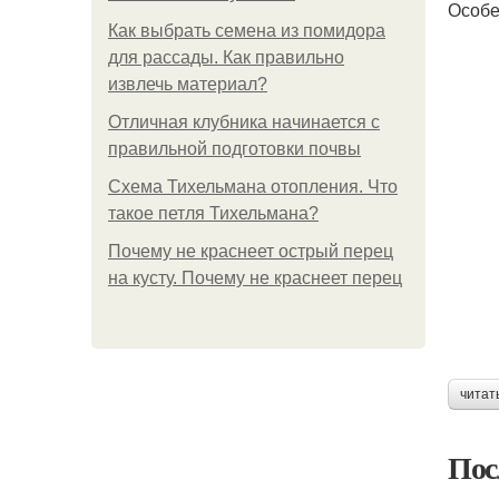
Особе
Как выбрать семена из помидора
для рассады. Как правильно
извлечь материал?
Отличная клубника начинается с
правильной подготовки почвы
Схема Тихельмана отопления. Что
такое петля Тихельмана?
Почему не краснеет острый перец
на кусту. Почему не краснеет перец
читат
Пос