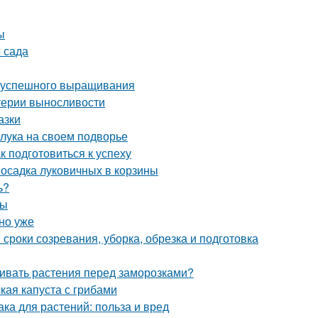
ы
 сада
ля успешного выращивания
итерии выносливости
азки
 лука на своем подворье
к подготовиться к успеху
Посадка луковичных в корзины
ь?
ты
но уже
 сроки созревания, уборка, обрезка и подготовка
ивать растения перед заморозками?
кая капуста с грибами
а для растений: польза и вред