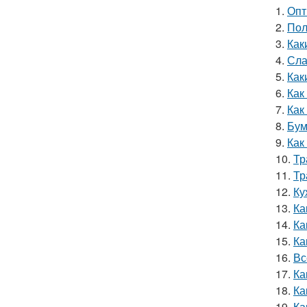
1.
Опт
2.
Пол
3.
Как
4.
Сла
5.
Как
6.
Как
7.
Как
8.
Бум
9.
Как
10.
Тр
11.
Тр
12.
Ку
13.
Ка
14.
Ка
15.
Ка
16.
Вс
17.
Ка
18.
Ка
19.
Ка