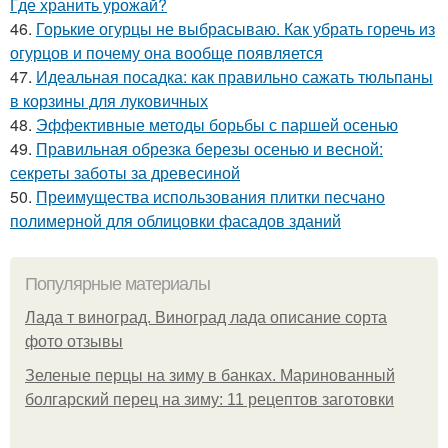
Где хранить урожай?
46.
Горькие огурцы не выбрасываю. Как убрать горечь из
огурцов и почему она вообще появляется
47.
Идеальная посадка: как правильно сажать тюльпаны
в корзины для луковичных
48.
Эффективные методы борьбы с паршей осенью
49.
Правильная обрезка березы осенью и весной:
секреты заботы за древесиной
50.
Преимущества использования плитки песчано
полимерной для облицовки фасадов зданий
Популярные материалы
Лада т виноград. Виноград лада описание сорта
фото отзывы
Зеленые перцы на зиму в банках. Маринованный
болгарский перец на зиму: 11 рецептов заготовки