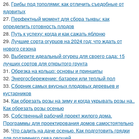
26.
Грибы под тополями: как отличить съедобные от
ядовитых
27.
Перфектный момент для сбора тыквы: как
определить готовность плодов
28.
Путь к успеху: когда и как сажать яблоню
29.
Лучшие сорта огурцов на 2024 год: что ждать от
нового сезона
30.
Выберите идеальный огурец для своего сада: 15
лучших сортов для открытого грунта
31.
Обрезка на кольцо: основы и принципы
32.
Энергосбережение: батареи или теплый пол
33.
Сборник самых вкусных плодовых деревьев и
кустарников
34.
Как обрезать розы на зиму и когда укрывать розы на..
Как обрезать розы осенью
35.
Собственный рабочий проект жилого дома.
Программы для проектирования домов самостоятельно
36.
Что садить на даче осенью. Как подготовить грядки
для подзимнего сева овощей