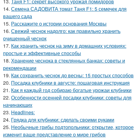
13.
Таня F1: секрет высокого урожая помидоров
14.
Семена САДОВИТА томат Таня F1: 5 семечек для
вашего сада
15.
Расскажите о истории основания Москвы
16.
Свежий чеснок надолго: как правильно хранить
очищенный чеснок
17.
Как хранить чеснок на зиму в домашних условиях:
простые и эффективные способы
18.
Хранение чеснока в стеклянных банках: советы и
рекомендации
19.
Как сохранить чеснок до весны: 15 простых способов
20.
Посадка клубники в августе: пошаговая инструкция
21.
Как я каждый год собираю богатые урожаи клубники
22.
Особенности осенней посадки клубники: советы для
начинающих
23.
Headlines:
24.
Грядка для клубники: сделать своими руками
25.
Необычные грибы подтопольники: открытие, которое
изменит ваше представление о мире грибов