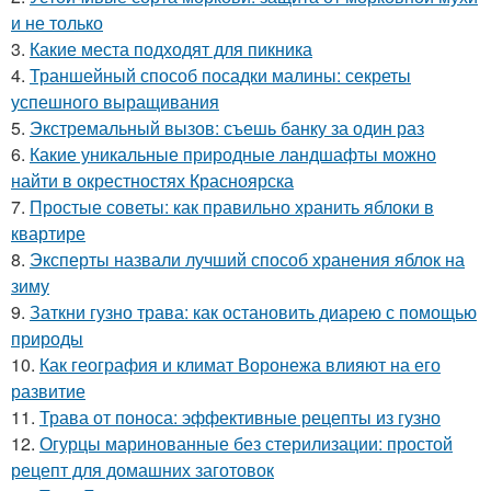
и не только
3.
Какие места подходят для пикника
4.
Траншейный способ посадки малины: секреты
успешного выращивания
5.
Экстремальный вызов: съешь банку за один раз
6.
Какие уникальные природные ландшафты можно
найти в окрестностях Красноярска
7.
Простые советы: как правильно хранить яблоки в
квартире
8.
Эксперты назвали лучший способ хранения яблок на
зиму
9.
Заткни гузно трава: как остановить диарею с помощью
природы
10.
Как география и климат Воронежа влияют на его
развитие
11.
Трава от поноса: эффективные рецепты из гузно
12.
Огурцы маринованные без стерилизации: простой
рецепт для домашних заготовок