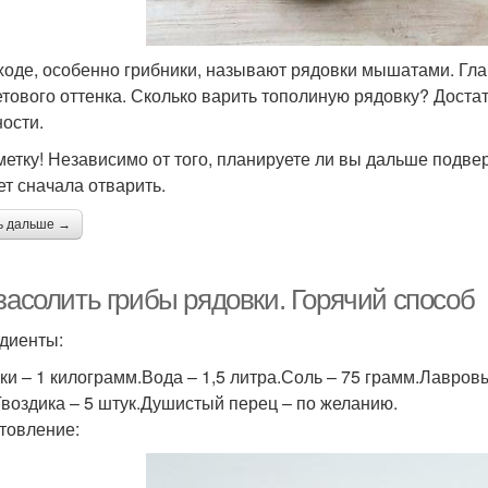
ходе, особенно грибники, называют рядовки мышатами. Глав
тового оттенка. Сколько варить тополиную рядовку? Достат
ности.
метку! Независимо от того, планируете ли вы дальше подвер
ет сначала отварить.
ь дальше →
засолить грибы рядовки. Горячий способ
диенты:
ки – 1 килограмм.Вода – 1,5 литра.Соль – 75 грамм.Лавров
Гвоздика – 5 штук.Душистый перец – по желанию.
товление: