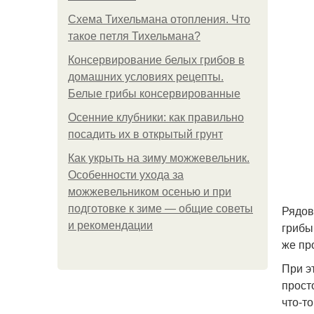
Схема Тихельмана отопления. Что
такое петля Тихельмана?
Консервирование белых грибов в
домашних условиях рецепты.
Белые грибы консервированные
Осенние клубники: как правильно
посадить их в открытый грунт
Как укрыть на зиму можжевельник.
Особенности ухода за
можжевельником осенью и при
подготовке к зиме — общие советы
Рядов
и рекомендации
грибы
же пр
При э
прост
что-т