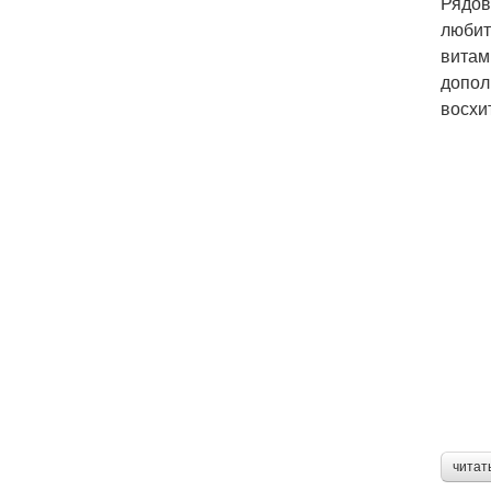
Рядов
любит
витам
допол
восхи
читат