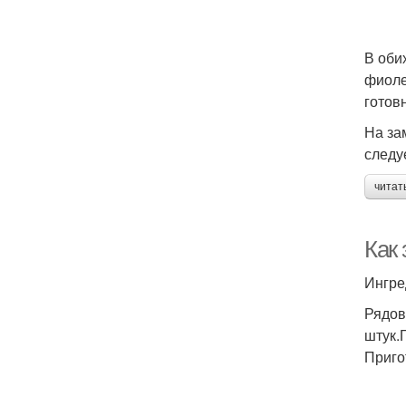
В оби
фиоле
готов
На за
следу
читат
Как 
Ингре
Рядов
штук.
Приго