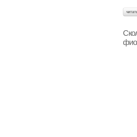
читат
Скол
фио