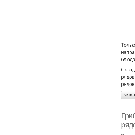
Тольк
напра
блюда
Сегод
рядов
рядов
читат
Гриб
ряд