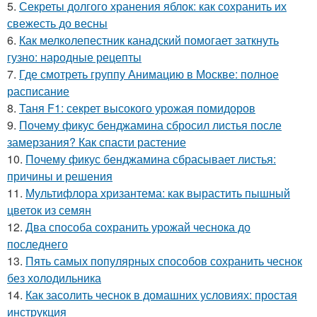
5.
Секреты долгого хранения яблок: как сохранить их
свежесть до весны
6.
Как мелколепестник канадский помогает заткнуть
гузно: народные рецепты
7.
Где смотреть группу Анимацию в Москве: полное
расписание
8.
Таня F1: секрет высокого урожая помидоров
9.
Почему фикус бенджамина сбросил листья после
замерзания? Как спасти растение
10.
Почему фикус бенджамина сбрасывает листья:
причины и решения
11.
Мультифлора хризантема: как вырастить пышный
цветок из семян
12.
Два способа сохранить урожай чеснока до
последнего
13.
Пять самых популярных способов сохранить чеснок
без холодильника
14.
Как засолить чеснок в домашних условиях: простая
инструкция