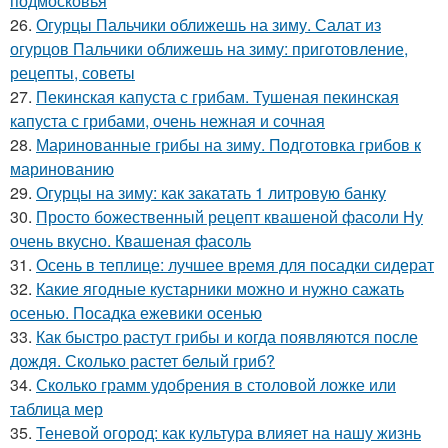
подмосковья
26.
Огурцы Пальчики оближешь на зиму. Салат из
огурцов Пальчики оближешь на зиму: приготовление,
рецепты, советы
27.
Пекинская капуста с грибам. Тушеная пекинская
капуста с грибами, очень нежная и сочная
28.
Маринованные грибы на зиму. Подготовка грибов к
маринованию
29.
Огурцы на зиму: как закатать 1 литровую банку
30.
Просто божественный рецепт квашеной фасоли Ну
очень вкусно. Квашеная фасоль
31.
Осень в теплице: лучшее время для посадки сидерат
32.
Какие ягодные кустарники можно и нужно сажать
осенью. Посадка ежевики осенью
33.
Как быстро растут грибы и когда появляются после
дождя. Сколько растет белый гриб?
34.
Сколько грамм удобрения в столовой ложке или
таблица мер
35.
Теневой огород: как культура влияет на нашу жизнь