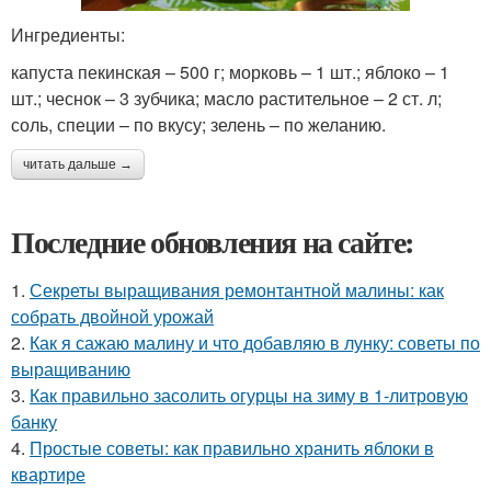
Ингредиенты:
капуста пекинская – 500 г; морковь – 1 шт.; яблоко – 1
шт.; чеснок – 3 зубчика; масло растительное – 2 ст. л;
соль, специи – по вкусу; зелень – по желанию.
читать дальше →
Последние обновления на сайте:
1.
Секреты выращивания ремонтантной малины: как
собрать двойной урожай
2.
Как я сажаю малину и что добавляю в лунку: советы по
выращиванию
3.
Как правильно засолить огурцы на зиму в 1-литровую
банку
4.
Простые советы: как правильно хранить яблоки в
квартире