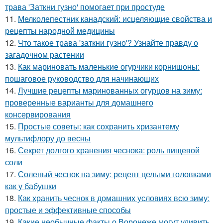
трава 'Заткни гузно' помогает при простуде
11.
Мелколепестник канадский: исцеляющие свойства и
рецепты народной медицины
12.
Что такое трава 'заткни гузно'? Узнайте правду о
загадочном растении
13.
Как мариновать маленькие огурчики корнишоны:
пошаговое руководство для начинающих
14.
Лучшие рецепты маринованных огурцов на зиму:
проверенные варианты для домашнего
консервирования
15.
Простые советы: как сохранить хризантему
мультифлору до весны
16.
Секрет долгого хранения чеснока: роль пищевой
соли
17.
Соленый чеснок на зиму: рецепт целыми головками
как у бабушки
18.
Как хранить чеснок в домашних условиях всю зиму:
простые и эффективные способы
19.
Какие необычные факты о Воронеже могут удивить