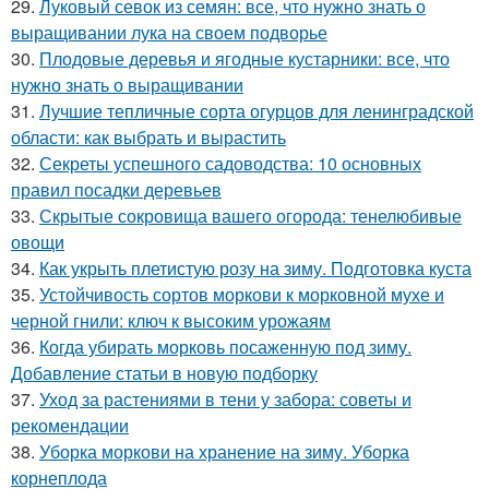
29.
Луковый севок из семян: все, что нужно знать о
выращивании лука на своем подворье
30.
Плодовые деревья и ягодные кустарники: все, что
нужно знать о выращивании
31.
Лучшие тепличные сорта огурцов для ленинградской
области: как выбрать и вырастить
32.
Секреты успешного садоводства: 10 основных
правил посадки деревьев
33.
Скрытые сокровища вашего огорода: тенелюбивые
овощи
34.
Как укрыть плетистую розу на зиму. Подготовка куста
35.
Устойчивость сортов моркови к морковной мухе и
черной гнили: ключ к высоким урожаям
36.
Когда убирать морковь посаженную под зиму.
Добавление статьи в новую подборку
37.
Уход за растениями в тени у забора: советы и
рекомендации
38.
Уборка моркови на хранение на зиму. Уборка
корнеплода