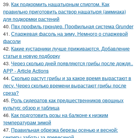
39.
Как подкормить нашатырным спиртом. Как
правильно приготовить раствор нашатыря (аммиака)
для подкормки растений
40.
Пвх профиль грюндер. Профильная система Grunder
41.
Спаржевая фасоль на зиму. Немного о спаржевой
фасоли
42.
Какие кустарники лучше приживаются. Добавление
статьи в новую подборку
43.
Через сколько дней появляются грибы после дождя..
APP - Article Actions
44.
Сколько растут грибы и за какое время вырастают в
лесу. Через сколько времени вырастают грибы после
среза?
45.
Роль сидератов как предшественников овощных
культур: обзор и таблица
46.
Как подготовить розы на балконе к низким
температурам зимой
47.
Правильная обрезка березы осенью и весной:
секреты заботы за древесиной