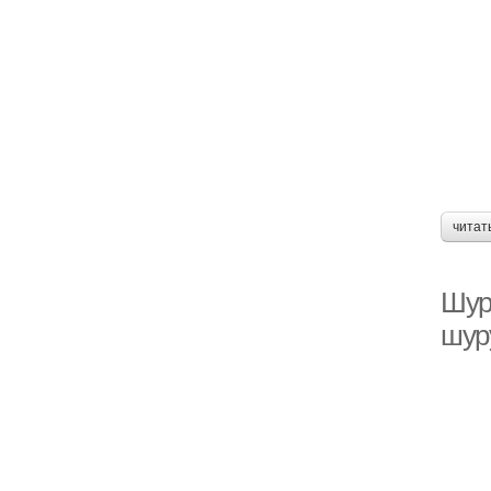
читат
Шур
шур