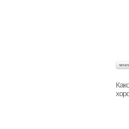
читат
Как
хор