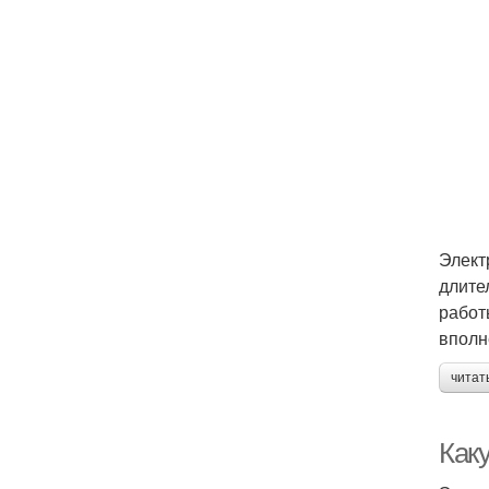
Элект
длите
работ
вполн
читат
Как