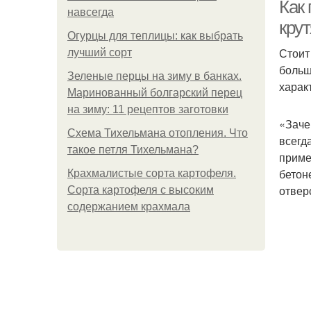
Как
навсегда
кру
Огурцы для теплицы: как выбрать
Стоит
лучший сорт
больш
Зеленые перцы на зиму в банках.
харак
Маринованный болгарский перец
на зиму: 11 рецептов заготовки
«Заче
Схема Тихельмана отопления. Что
всегд
такое петля Тихельмана?
приме
бетон
Крахмалистые сорта картофеля.
отвер
Сорта картофеля с высоким
содержанием крахмала