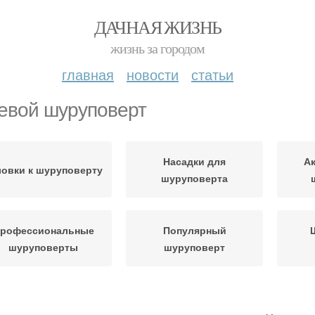
ДАЧНАЯ ЖИЗНЬ
жизнь за городом
главная
новости
статьи
евой шуруповерт
Насадки для
А
ловки к шуруповерту
шуруповерта
рофессиональные
Популярный
шуруповерты
шуруповерт
Шуруповерты с