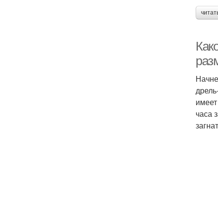
читат
Как
раз
Начне
дрель
имеет
часа 
загна