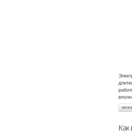
Элект
длите
работ
вполн
читат
Как