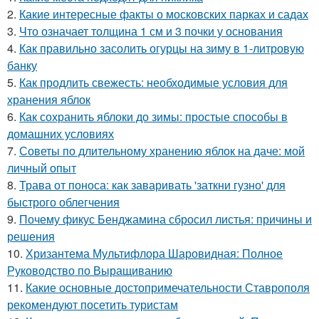
2.
Какие интересные факты о московских парках и садах
3.
Что означает толщина 1 см и 3 почки у основания
4.
Как правильно засолить огурцы на зиму в 1-литровую
банку
5.
Как продлить свежесть: необходимые условия для
хранения яблок
6.
Как сохранить яблоки до зимы: простые способы в
домашних условиях
7.
Советы по длительному хранению яблок на даче: мой
личный опыт
8.
Трава от поноса: как заваривать 'заткни гузно' для
быстрого облегчения
9.
Почему фикус Бенджамина сбросил листья: причины и
решения
10.
Хризантема Мультифлора Шаровидная: Полное
Руководство по Выращиванию
11.
Какие основные достопримечательности Ставрополя
рекомендуют посетить туристам