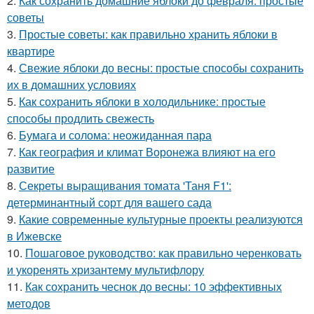
2.
Как сохранить домашние яблоки до февраля: простые
советы
3.
Простые советы: как правильно хранить яблоки в
квартире
4.
Свежие яблоки до весны: простые способы сохранить
их в домашних условиях
5.
Как сохранить яблоки в холодильнике: простые
способы продлить свежесть
6.
Бумага и солома: неожиданная пара
7.
Как география и климат Воронежа влияют на его
развитие
8.
Секреты выращивания томата 'Таня F1':
детерминантный сорт для вашего сада
9.
Какие современные культурные проекты реализуются
в Ижевске
10.
Пошаговое руководство: как правильно черенковать
и укоренять хризантему мультифлору
11.
Как сохранить чеснок до весны: 10 эффективных
методов