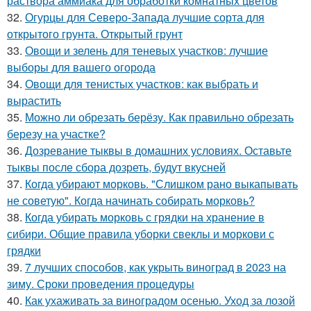
раствора аммиака для обработки комнатных цветов
32.
Огурцы для Северо-Запада лучшие сорта для
открытого грунта. Открытый грунт
33.
Овощи и зелень для теневых участков: лучшие
выборы для вашего огорода
34.
Овощи для тенистых участков: как выбрать и
вырастить
35.
Можно ли обрезать берёзу. Как правильно обрезать
березу на участке?
36.
Дозревание тыквы в домашних условиях. Оставьте
тыквы после сбора дозреть, будут вкусней
37.
Когда убирают морковь. "Слишком рано выкапывать
не советую". Когда начинать собирать морковь?
38.
Когда убирать морковь с грядки на хранение в
сибири. Общие правила уборки свеклы и моркови с
грядки
39.
7 лучших способов, как укрыть виноград в 2023 на
зиму. Сроки проведения процедуры
40.
Как ухаживать за виноградом осенью. Уход за лозой