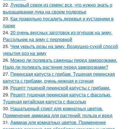
22.
Луковый севок из семян: все, что нужно знать о
выращивании лука на своем подворье
23.
Как правильно посадить деревья и кустарники в
парке
24.
20 очень вкусных заготовок из огурцов на зиму.
Рассольник на зиму с перловкой
25.
Чем укрыть розы на зиму. Воздушно-сухой способ
укрытия роз на зиму
26.
Можно ли поливать саженцы перед заморозками.
Надо ли поливать растения перед заморозками?
27.
Пекинская капуста с грибам. Тушеная пекинская
капуста с грибами, очень нежная и сочная
28.
Рецепт тушеной пекинской капусты с грибами.
29.
Рецепт тушеная пекинская капуста с фасолью.
Тушеная китайская капуста с фасолью
30.
Нашатырный спирт для комнатных цветов.
Применение аммиака для растений: польза и вред
31.
Аммиак для комнатных цветов. Применение