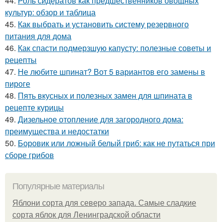
44.
Роль сидератов как предшественников овощных
культур: обзор и таблица
45.
Как выбрать и установить систему резервного
питания для дома
46.
Как спасти подмерзшую капусту: полезные советы и
рецепты
47.
Не любите шпинат? Вот 5 вариантов его замены в
пироге
48.
Пять вкусных и полезных замен для шпината в
рецепте курицы
49.
Дизельное отопление для загородного дома:
преимущества и недостатки
50.
Боровик или ложный белый гриб: как не путаться при
сборе грибов
Популярные материалы
Яблони сорта для северо запада. Самые сладкие
сорта яблок для Ленинградской области