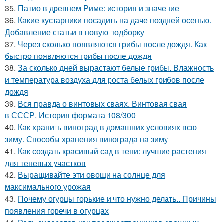
35.
Патио в древнем Риме: история и значение
36.
Какие кустарники посадить на даче поздней осенью.
Добавление статьи в новую подборку
37.
Через сколько появляются грибы после дождя. Как
быстро появляются грибы после дождя
38.
За сколько дней вырастают белые грибы. Влажность
и температура воздуха для роста белых грибов после
дождя
39.
Вся правда о винтовых сваях. Винтовая свая
в СССР. История формата 108/300
40.
Как хранить виноград в домашних условиях всю
зиму. Способы хранения винограда на зиму
41.
Как создать красивый сад в тени: лучшие растения
для теневых участков
42.
Выращивайте эти овощи на солнце для
максимального урожая
43.
Почему огурцы горькие и что нужно делать.. Причины
появления горечи в огурцах