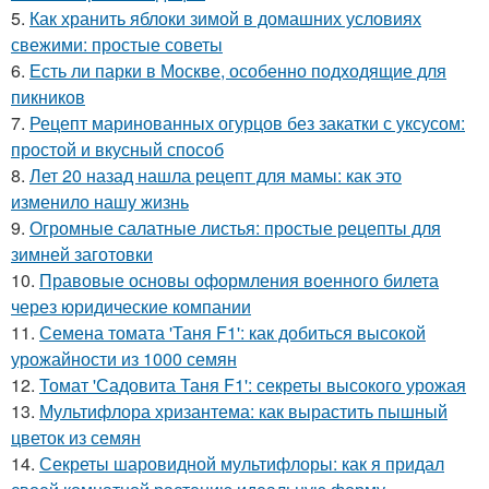
5.
Как хранить яблоки зимой в домашних условиях
свежими: простые советы
6.
Есть ли парки в Москве, особенно подходящие для
пикников
7.
Рецепт маринованных огурцов без закатки с уксусом:
простой и вкусный способ
8.
Лет 20 назад нашла рецепт для мамы: как это
изменило нашу жизнь
9.
Огромные салатные листья: простые рецепты для
зимней заготовки
10.
Правовые основы оформления военного билета
через юридические компании
11.
Семена томата 'Таня F1': как добиться высокой
урожайности из 1000 семян
12.
Томат 'Садовита Таня F1': секреты высокого урожая
13.
Мультифлора хризантема: как вырастить пышный
цветок из семян
14.
Секреты шаровидной мультифлоры: как я придал