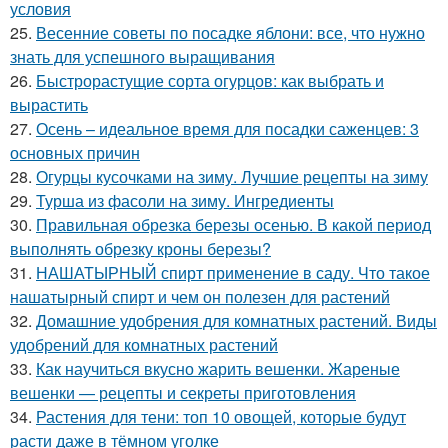
условия
25.
Весенние советы по посадке яблони: все, что нужно
знать для успешного выращивания
26.
Быстрорастущие сорта огурцов: как выбрать и
вырастить
27.
Осень – идеальное время для посадки саженцев: 3
основных причин
28.
Огурцы кусочками на зиму. Лучшие рецепты на зиму
29.
Турша из фасоли на зиму. Ингредиенты
30.
Правильная обрезка березы осенью. В какой период
выполнять обрезку кроны березы?
31.
НАШАТЫРНЫЙ спирт применение в саду. Что такое
нашатырный спирт и чем он полезен для растений
32.
Домашние удобрения для комнатных растений. Виды
удобрений для комнатных растений
33.
Как научиться вкусно жарить вешенки. Жареные
вешенки — рецепты и секреты приготовления
34.
Растения для тени: топ 10 овощей, которые будут
расти даже в тёмном уголке