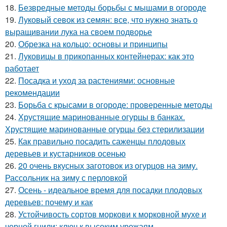
18.
Безвредные методы борьбы с мышами в огороде
19.
Луковый севок из семян: все, что нужно знать о
выращивании лука на своем подворье
20.
Обрезка на кольцо: основы и принципы
21.
Луковицы в прикопанных контейнерах: как это
работает
22.
Посадка и уход за растениями: основные
рекомендации
23.
Борьба с крысами в огороде: проверенные методы
24.
Хрустящие маринованные огурцы в банках.
Хрустящие маринованные огурцы без стерилизации
25.
Как правильно посадить саженцы плодовых
деревьев и кустарников осенью
26.
20 очень вкусных заготовок из огурцов на зиму.
Рассольник на зиму с перловкой
27.
Осень - идеальное время для посадки плодовых
деревьев: почему и как
28.
Устойчивость сортов моркови к морковной мухе и
черной гнили: ключ к высоким урожаям