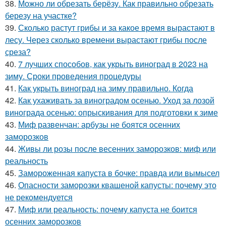
38.
Можно ли обрезать берёзу. Как правильно обрезать
березу на участке?
39.
Сколько растут грибы и за какое время вырастают в
лесу. Через сколько времени вырастают грибы после
среза?
40.
7 лучших способов, как укрыть виноград в 2023 на
зиму. Сроки проведения процедуры
41.
Как укрыть виноград на зиму правильно. Когда
42.
Как ухаживать за виноградом осенью. Уход за лозой
винограда осенью: опрыскивания для подготовки к зиме
43.
Миф развенчан: арбузы не боятся осенних
заморозков
44.
Живы ли розы после весенних заморозков: миф или
реальность
45.
Замороженная капуста в бочке: правда или вымысел
46.
Опасности заморозки квашеной капусты: почему это
не рекомендуется
47.
Миф или реальность: почему капуста не боится
осенних заморозков