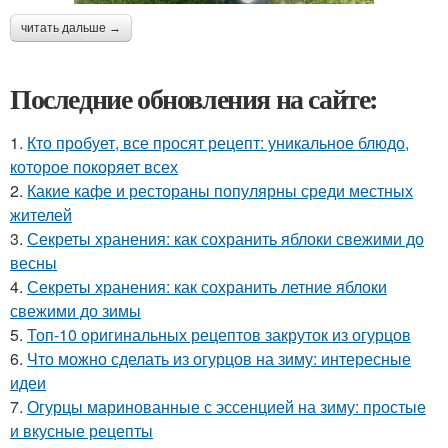
читать дальше →
Последние обновления на сайте:
1.
Кто пробует, все просят рецепт: уникальное блюдо,
которое покоряет всех
2.
Какие кафе и рестораны популярны среди местных
жителей
3.
Секреты хранения: как сохранить яблоки свежими до
весны
4.
Секреты хранения: как сохранить летние яблоки
свежими до зимы
5.
Топ-10 оригинальных рецептов закруток из огурцов
6.
Что можно сделать из огурцов на зиму: интересные
идеи
7.
Огурцы маринованные с эссенцией на зиму: простые
и вкусные рецепты