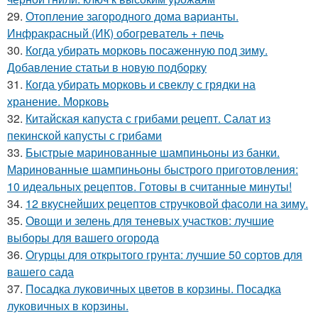
29.
Отопление загородного дома варианты.
Инфракрасный (ИК) обогреватель + печь
30.
Когда убирать морковь посаженную под зиму.
Добавление статьи в новую подборку
31.
Когда убирать морковь и свеклу с грядки на
хранение. Морковь
32.
Китайская капуста с грибами рецепт. Салат из
пекинской капусты с грибами
33.
Быстрые маринованные шампиньоны из банки.
Маринованные шампиньоны быстрого приготовления:
10 идеальных рецептов. Готовы в считанные минуты!
34.
12 вкуснейших рецептов стручковой фасоли на зиму.
35.
Овощи и зелень для теневых участков: лучшие
выборы для вашего огорода
36.
Огурцы для открытого грунта: лучшие 50 сортов для
вашего сада
37.
Посадка луковичных цветов в корзины. Посадка
луковичных в корзины.