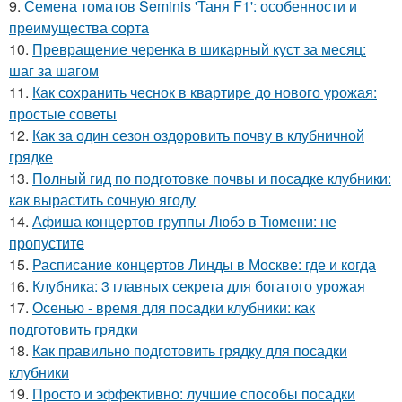
9.
Семена томатов Seminis 'Таня F1': особенности и
преимущества сорта
10.
Превращение черенка в шикарный куст за месяц:
шаг за шагом
11.
Как сохранить чеснок в квартире до нового урожая:
простые советы
12.
Как за один сезон оздоровить почву в клубничной
грядке
13.
Полный гид по подготовке почвы и посадке клубники:
как вырастить сочную ягоду
14.
Афиша концертов группы Любэ в Тюмени: не
пропустите
15.
Расписание концертов Линды в Москве: где и когда
16.
Клубника: 3 главных секрета для богатого урожая
17.
Осенью - время для посадки клубники: как
подготовить грядки
18.
Как правильно подготовить грядку для посадки
клубники
19.
Просто и эффективно: лучшие способы посадки