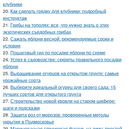
клубники
20.
Как сделать грядку для клубники: подробный
инструктаж
21.
Грибы на тополях: все, что нужно знать о этих
экзотических съедобных грибах
22.
Сажать яблони весной: рекомендуемые сроки и
условия
23.
Пошаговый гид по посадке яблони по схеме
24.
Успех в садоводстве: секреты правильного посадки
яблони
25.
Выращивание огурцов на открытом грунте: самые
урожайные сорта
26.
Выберите идеальный огурец для своего сада: 15
лучших сортов для открытого грунта
27.
Строительство новой кровли на старом шифере:
шаги и подсказки
28.
Защита роз от морозов: проверенные методы
укрытия в Подмосковье
29.
Маринованная стручковая фасоль на зиму: простой