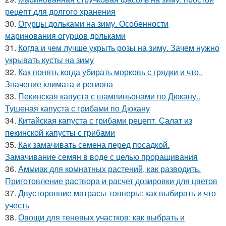
рецепт для долгого хранения
30.
Огурцы дольками на зиму. Особенности
маринования огурцов дольками
31.
Когда и чем лучше укрыть розы на зиму. Зачем нужно
укрывать кусты на зиму
32.
Как понять когда убирать морковь с грядки и что..
Значение климата и региона
33.
Пекинская капуста с шампиньонами по Дюкану..
Тушеная капуста с грибами по Дюкану
34.
Китайская капуста с грибами рецепт. Салат из
пекинской капусты с грибами
35.
Как замачивать семена перед посадкой.
Замачивание семян в воде с целью проращивания
36.
Аммиак для комнатных растений, как разводить.
Приготовление раствора и расчет дозировки для цветов
37.
Двусторонние матрасы-топперы: как выбирать и что
учесть
38.
Овощи для теневых участков: как выбрать и