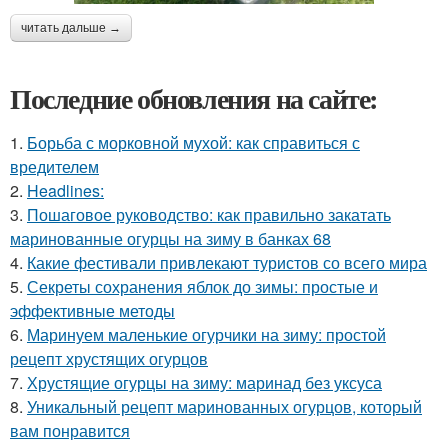
читать дальше →
Последние обновления на сайте:
1.
Борьба с морковной мухой: как справиться с
вредителем
2.
Headlines:
3.
Пошаговое руководство: как правильно закатать
маринованные огурцы на зиму в банках 68
4.
Какие фестивали привлекают туристов со всего мира
5.
Секреты сохранения яблок до зимы: простые и
эффективные методы
6.
Маринуем маленькие огурчики на зиму: простой
рецепт хрустящих огурцов
7.
Хрустящие огурцы на зиму: маринад без уксуса
8.
Уникальный рецепт маринованных огурцов, который
вам понравится