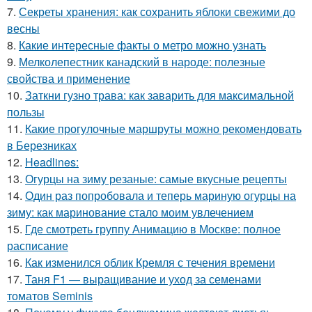
7.
Секреты хранения: как сохранить яблоки свежими до
весны
8.
Какие интересные факты о метро можно узнать
9.
Мелколепестник канадский в народе: полезные
свойства и применение
10.
Заткни гузно трава: как заварить для максимальной
пользы
11.
Какие прогулочные маршруты можно рекомендовать
в Березниках
12.
Headlines:
13.
Огурцы на зиму резаные: самые вкусные рецепты
14.
Один раз попробовала и теперь мариную огурцы на
зиму: как маринование стало моим увлечением
15.
Где смотреть группу Анимацию в Москве: полное
расписание
16.
Как изменился облик Кремля с течения времени
17.
Таня F1 — выращивание и уход за семенами
томатов Seminis