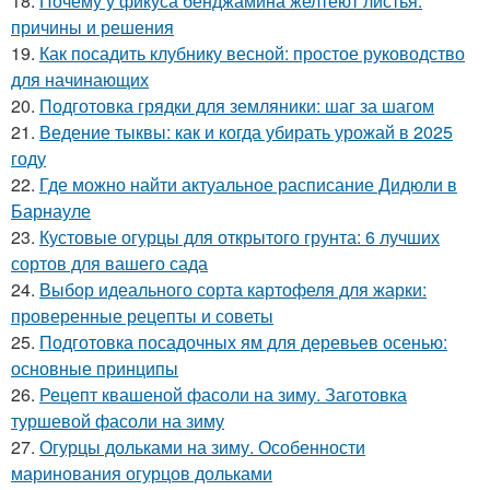
18.
Почему у фикуса бенджамина желтеют листья:
причины и решения
19.
Как посадить клубнику весной: простое руководство
для начинающих
20.
Подготовка грядки для земляники: шаг за шагом
21.
Ведение тыквы: как и когда убирать урожай в 2025
году
22.
Где можно найти актуальное расписание Дидюли в
Барнауле
23.
Кустовые огурцы для открытого грунта: 6 лучших
сортов для вашего сада
24.
Выбор идеального сорта картофеля для жарки:
проверенные рецепты и советы
25.
Подготовка посадочных ям для деревьев осенью:
основные принципы
26.
Рецепт квашеной фасоли на зиму. Заготовка
туршевой фасоли на зиму
27.
Огурцы дольками на зиму. Особенности
маринования огурцов дольками