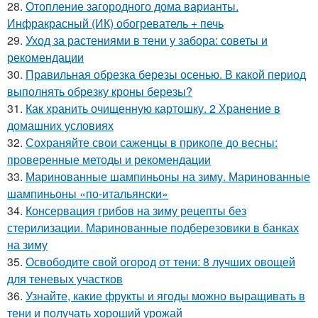
28.
Отопление загородного дома варианты.
Инфракрасный (ИК) обогреватель + печь
29.
Уход за растениями в тени у забора: советы и
рекомендации
30.
Правильная обрезка березы осенью. В какой период
выполнять обрезку кроны березы?
31.
Как хранить очищенную картошку. 2 Хранение в
домашних условиях
32.
Сохраняйте свои саженцы в прикопе до весны:
проверенные методы и рекомендации
33.
Маринованные шампиньоны на зиму. Маринованные
шампиньоны «по-итальянски»
34.
Консервация грибов на зиму рецепты без
стерилизации. Маринованные подберезовики в банках
на зиму
35.
Освободите свой огород от тени: 8 лучших овощей
для теневых участков
36.
Узнайте, какие фрукты и ягоды можно выращивать в
тени и получать хороший урожай