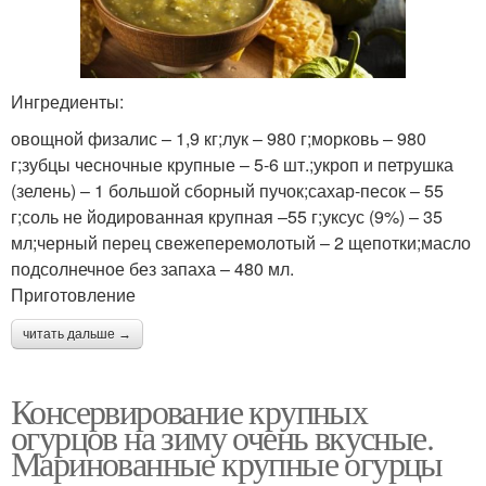
Ингредиенты:
овощной физалис – 1,9 кг;лук – 980 г;морковь – 980
г;зубцы чесночные крупные – 5-6 шт.;укроп и петрушка
(зелень) – 1 большой сборный пучок;сахар-песок – 55
г;соль не йодированная крупная –55 г;уксус (9%) – 35
мл;черный перец свежеперемолотый – 2 щепотки;масло
подсолнечное без запаха – 480 мл.
Приготовление
читать дальше →
Консервирование крупных
огурцов на зиму очень вкусные.
Маринованные крупные огурцы