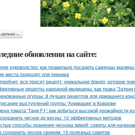
ь дальше →
ледние обновления на сайте:
ное руководство: как правильно посадить саженцы малины
ие места подходят для пикника
 пробует, все просят рецепт: уникальное блюдо, которое пок
ективные рецепты народной медицины: как трава 'Заткни г
инованные огурцы: 8 лучших рецептов для домашнего кон
писание выступлений группы 'Анимация' в Коврове
ена томата 'Таня F1': как добиться высокой урожайности и
 сохранить чеснок до весны: 10 эффективных методов
стые способы хранения чеснока зимой: советы для начин
к сохранить чеснок свежим: 15 полезных советов