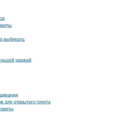
од
советы
но выбирать
большой урожай
ащивания
в для открытого грунта
советы