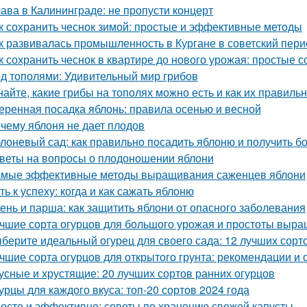
ава в Калининграде: не пропусти концерт
к сохранить чеснок зимой: простые и эффективные методы
к развивалась промышленность в Кургане в советский пери
к сохранить чеснок в квартире до нового урожая: простые 
д тополями: Удивительный мир грибов
найте, какие грибы на тополях можно есть и как их правиль
еренная посадка яблонь: правила осенью и весной
чему яблоня не дает плодов
лоневый сад: как правильно посадить яблоню и получить 
веты на вопросы о плодоношении яблони
мые эффективные методы выращивания саженцев яблони
ть к успеху: когда и как сажать яблоню
ень и парша: как защитить яблони от опасного заболевания
чшие сорта огурцов для большого урожая и простоты выр
берите идеальный огурец для своего сада: 12 лучших сорто
чшие сорта огурцов для открытого грунта: рекомендации и 
усные и хрустящие: 20 лучших сортов ранних огурцов
урцы для каждого вкуса: топ-20 сортов 2024 года
осто и эффективно: советы по хранению свежей капусты