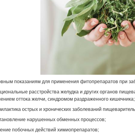
овным показаниям для применения фитопрепаратов при заб
кциональные расстройства желудка и других органов пище
ением оттока желчи, синдромом раздраженного кишечника;
филактика острых и хронических заболеваний пищеваритель
становление нарушенных обменных процессов;
жение побочных действий химиопрепаратов;