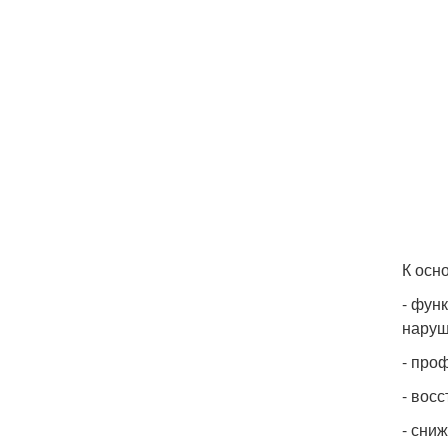
К осн
- фун
наруш
- про
- вос
- сни