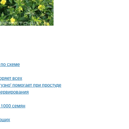
 по схеме
оряет всех
узно' помогает при простуде
сервирования
з 1000 семян
ающих