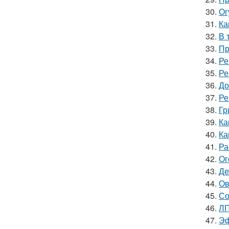
30.
Ог
31.
Ка
32.
В 
33.
Пр
34.
Ре
35.
Ре
36.
До
37.
Ре
38.
Гр
39.
Ка
40.
Ка
41.
Ра
42.
Ог
43.
Де
44.
Ов
45.
Со
46.
ЛП
47.
Эф