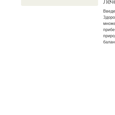
Леч
Введ
Здоро
множе
прибе
приро
балан