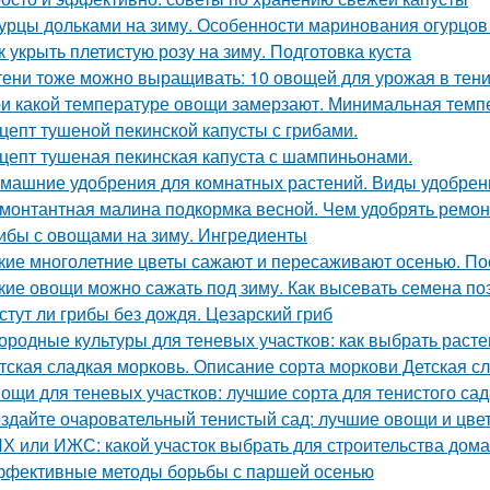
урцы дольками на зиму. Особенности маринования огурцов
к укрыть плетистую розу на зиму. Подготовка куста
тени тоже можно выращивать: 10 овощей для урожая в тен
и какой температуре овощи замерзают. Минимальная тем
цепт тушеной пекинской капусты с грибами.
цепт тушеная пекинская капуста с шампиньонами.
машние удобрения для комнатных растений. Виды удобрен
монтантная малина подкормка весной. Чем удобрять ремо
ибы с овощами на зиму. Ингредиенты
кие многолетние цветы сажают и пересаживают осенью. По
кие овощи можно сажать под зиму. Как высевать семена п
стут ли грибы без дождя. Цезарский гриб
ородные культуры для теневых участков: как выбрать расте
тская сладкая морковь. Описание сорта моркови Детская с
ощи для теневых участков: лучшие сорта для тенистого сад
здайте очаровательный тенистый сад: лучшие овощи и цве
Х или ИЖС: какой участок выбрать для строительства дома
фективные методы борьбы с паршей осенью