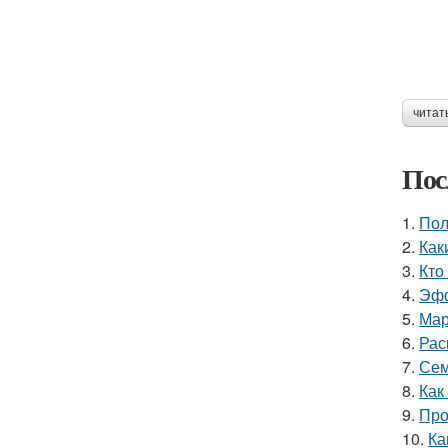
читат
Пос
1.
Пол
2.
Как
3.
Кто
4.
Эфф
5.
Мар
6.
Рас
7.
Сем
8.
Как
9.
Про
10.
Ка