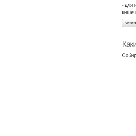
- для
кишеч
читат
Каки
Собир