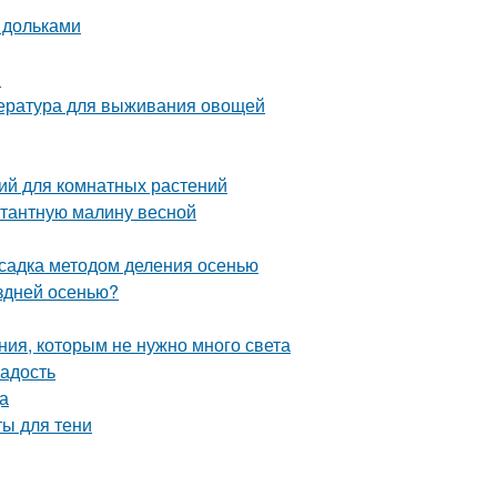
 дольками
и
пература для выживания овощей
ий для комнатных растений
нтантную малину весной
садка методом деления осенью
оздней осенью?
ния, которым не нужно много света
ладость
а
ты для тени