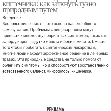
кишечника: как заткнуть гузно
расстройствах
природным путем
Введение
Травы с
Здоровье кишечника — это основа нашего общего
лекарственными
Препараты для лечения
самочувствия. Проблемы с пищеварением могут
препаратами
привести к множеству неприятных симптомов, таких как
запор, диарея, вздутие живота и боли в животе. Вместо
того чтобы прибегать к синтетическим лекарствам,
многие люди находят эффективное решение в лечебных
травах. Эти природные средства не только помогают
облегчить симптомы, но и способствуют восстановлению
естественного баланса микрофлоры кишечника.