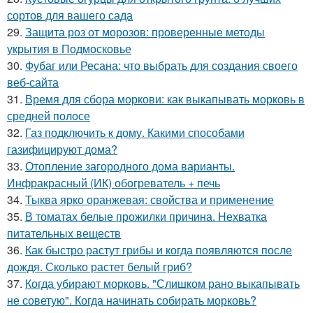
сортов для вашего сада
29.
Защита роз от морозов: проверенные методы
укрытия в Подмосковье
30.
Фубаг или Ресана: что выбрать для создания своего
веб-сайта
31.
Время для сбора моркови: как выкапывать морковь в
средней полосе
32.
Газ подключить к дому. Какими способами
газифицируют дома?
33.
Отопление загородного дома варианты.
Инфракрасный (ИК) обогреватель + печь
34.
Тыква ярко оранжевая: свойства и применение
35.
В томатах белые прожилки причина. Нехватка
питательных веществ
36.
Как быстро растут грибы и когда появляются после
дождя. Сколько растет белый гриб?
37.
Когда убирают морковь. "Слишком рано выкапывать
не советую". Когда начинать собирать морковь?