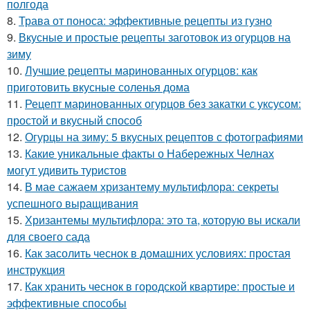
полгода
8.
Трава от поноса: эффективные рецепты из гузно
9.
Вкусные и простые рецепты заготовок из огурцов на
зиму
10.
Лучшие рецепты маринованных огурцов: как
приготовить вкусные соленья дома
11.
Рецепт маринованных огурцов без закатки с уксусом:
простой и вкусный способ
12.
Огурцы на зиму: 5 вкусных рецептов с фотографиями
13.
Какие уникальные факты о Набережных Челнах
могут удивить туристов
14.
В мае сажаем хризантему мультифлора: секреты
успешного выращивания
15.
Хризантемы мультифлора: это та, которую вы искали
для своего сада
16.
Как засолить чеснок в домашних условиях: простая
инструкция
17.
Как хранить чеснок в городской квартире: простые и
эффективные способы