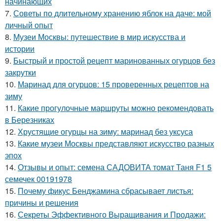
начинающих
7.
Советы по длительному хранению яблок на даче: мой
личный опыт
8.
Музеи Москвы: путешествие в мир искусства и
истории
9.
Быстрый и простой рецепт маринованных огурцов без
закрутки
10.
Маринад для огурцов: 15 проверенных рецептов на
зиму
11.
Какие прогулочные маршруты можно рекомендовать
в Березниках
12.
Хрустящие огурцы на зиму: маринад без уксуса
13.
Какие музеи Москвы представляют искусство разных
эпох
14.
Отзывы и опыт: семена САДОВИТА томат Таня F1 5
семечек 00191978
15.
Почему фикус Бенджамина сбрасывает листья:
причины и решения
16.
Секреты Эффективного Выращивания и Продажи: