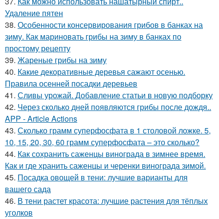
37.
Как можно использовать нашатырный спирт..
Удаление пятен
38.
Особенности консервирования грибов в банках на
зиму. Как мариновать грибы на зиму в банках по
простому рецепту
39.
Жареные грибы на зиму
40.
Какие декоративные деревья сажают осенью.
Правила осенней посадки деревьев
41.
Сливы урожай. Добавление статьи в новую подборку
42.
Через сколько дней появляются грибы после дождя..
APP - Article Actions
43.
Сколько грамм суперфосфата в 1 столовой ложке. 5,
10, 15, 20, 30, 60 грамм суперфосфата – это сколько?
44.
Как сохранить саженцы винограда в зимнее время.
Как и где хранить саженцы и черенки винограда зимой.
45.
Посадка овощей в тени: лучшие варианты для
вашего сада
46.
В тени растет красота: лучшие растения для тёплых
уголков