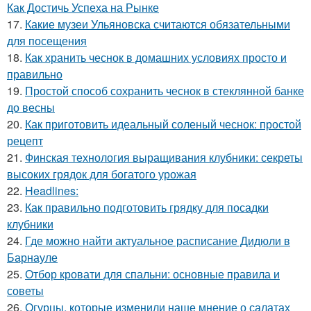
Как Достичь Успеха на Рынке
17.
Какие музеи Ульяновска считаются обязательными
для посещения
18.
Как хранить чеснок в домашних условиях просто и
правильно
19.
Простой способ сохранить чеснок в стеклянной банке
до весны
20.
Как приготовить идеальный соленый чеснок: простой
рецепт
21.
Финская технология выращивания клубники: секреты
высоких грядок для богатого урожая
22.
Headlines:
23.
Как правильно подготовить грядку для посадки
клубники
24.
Где можно найти актуальное расписание Дидюли в
Барнауле
25.
Отбор кровати для спальни: основные правила и
советы
26.
Огурцы, которые изменили наше мнение о салатах