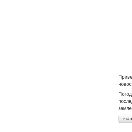
Приве
новос
Погод
после
земле
читат