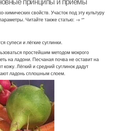
сновные принципы и приемы
-химических свойств. Участок под эту культуру
араметры. Читайте также статью: → “”
я супеси и лёгкие суглинки.
льзоваться простейшим методом мокрого
реть на ладони. Песчаная почва не оставит на
т кожу. Лёгкий и средний суглинок дадут
вают ладонь сплошным слоем.