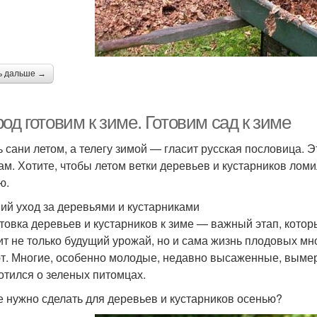
ь дальше →
од готовим к зиме. Готовим сад к зиме
ь сани летом, а телегу зимой — гласит русская пословица. 
ам. Хотите, чтобы летом ветки деревьев и кустарников ломи
ю.
ий уход за деревьями и кустарниками
товка деревьев и кустарников к зиме — важный этап, котор
ит не только будущий урожай, но и сама жизнь плодовых мн
т. Многие, особенно молодые, недавно высаженные, вымерз
отился о зеленых питомцах.
е нужно сделать для деревьев и кустарников осенью?