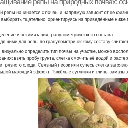
ащивание репы на природных почвах: о
й репы начинается с почвы и напрямую зависит от её физико
 выбирать тщательно, ориентируясь на приведённые ниже п
еление и оптимизация гранулометрического состава
дящими для репы по гранулометрическому составу считаютс
 визуально определить тип почвы на участке, можно воспо
рания: взять пробу грунта, слегка смочить её водой и расте
и грязного следа. Связный песок или супесь слегка загрязня
ьшой мажущий эффект. Тяжёлые суглинки и глины замазы