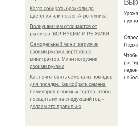
Выр
Когда собирать брокколи до
Урожа
цветения или после. Агротехника
нужно
Волнушки чем отличаются от
рыжиков. ВОЛНУШКИ И РЫЖИКИ
Опред
Подхо
Самодельный мини погрузчик
своими руками чертежи на
Чтобы
минитрактор. Мини погрузчик
расти
своими руками
ладон
небол
Как приготовить семена из помидор
для посадки. Как собрать семена
помидоров любимых сортов, чтобы
посадить их на следующий год –
делаем это правильно