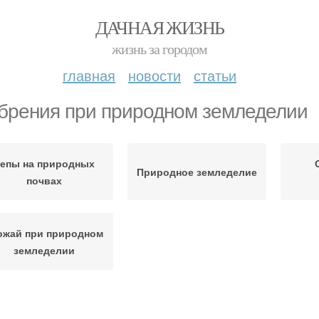
ДАЧНАЯ ЖИЗНЬ
жизнь за городом
главная
новости
статьи
брения при природном земледелии
епы на природных
Природное земледелие
почвах
ожай при природном
земледелии