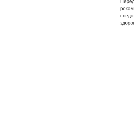
Перед
реком
следо
здоро