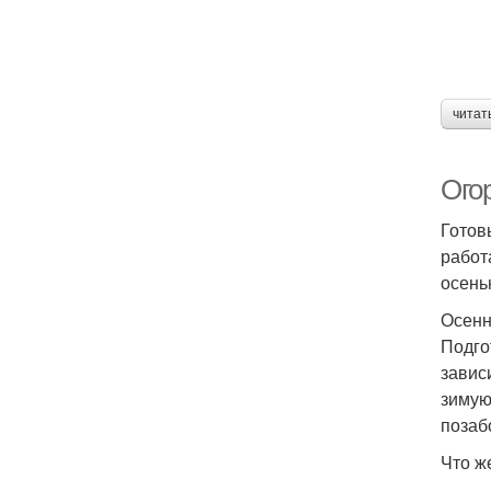
читат
Огор
Готов
работ
осень
Осенн
Подго
завис
зимую
позаб
Что ж