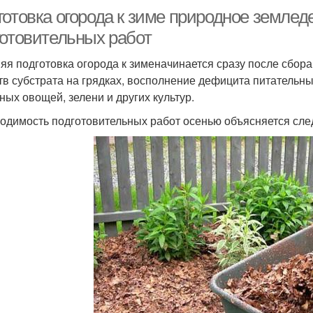
готовка огорода к зиме природное земле
готовительных работ
яя подготовка огорода к зименачинается сразу после сбор
тв субстрата на грядках, восполнение дефицита питатель
сных овощей, зелени и других культур.
одимость подготовительных работ осенью объясняется сл