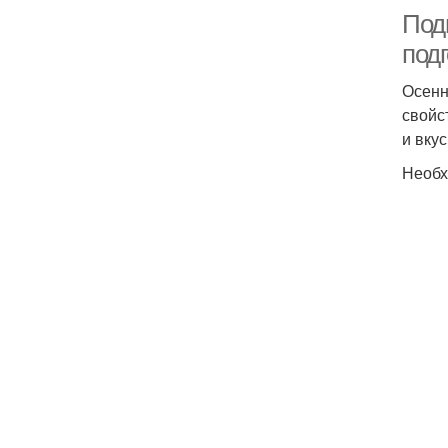
Под
под
Осенн
свойс
и вку
Необх